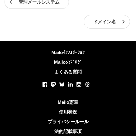
管理メールシステム
ドメイン名
詳しくは
Mailoｲﾝﾌｫﾒｰｼｮﾝ
Mailoのﾌﾞﾛｸﾞ
よくある質問
ソーシャルネットワーク
Facebook
Mastodon
Bluesky
LinkedIn
Instagram
Threads
役立つリンク
Mailo憲章
使用状況
プライバシールール
法的記載事項