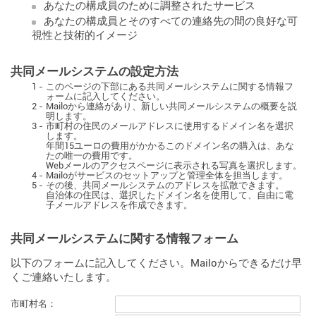
あなたの構成員のために調整されたサービス
あなたの構成員とそのすべての連絡先の間の良好な可
視性と技術的イメージ
共同メールシステムの設定方法
1 -
このページの下部にある共同メールシステムに関する情報フ
ォームに記入してください。
2 -
Mailoから連絡があり、新しい共同メールシステムの概要を説
明します。
3 -
市町村の住民のメールアドレスに使用するドメイン名を選択
します。
年間15ユーロの費用がかかるこのドメイン名の購入は、あな
たの唯一の費用です。
Webメールのアクセスページに表示される写真を選択します。
4 -
Mailoがサービスのセットアップと管理全体を担当します。
5 -
その後、共同メールシステムのアドレスを拡散できます。
自治体の住民は、選択したドメイン名を使用して、自由に電
子メールアドレスを作成できます。
共同メールシステムに関する情報フォーム
以下のフォームに記入してください。Mailoからできるだけ早
くご連絡いたします。
市町村名：