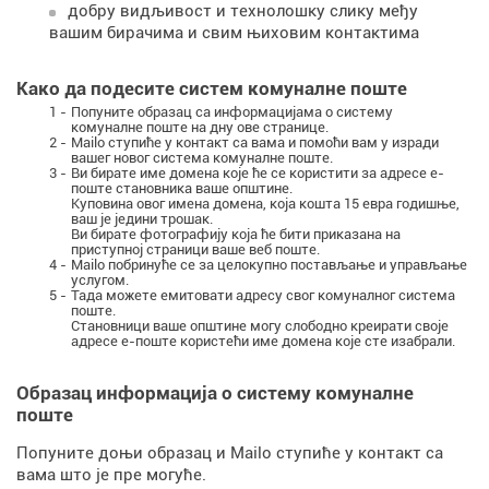
добру видљивост и технолошку слику међу
вашим бирачима и свим њиховим контактима
Како да подесите систем комуналне поште
1 -
Попуните образац са информацијама о систему
комуналне поште на дну ове странице.
2 -
Mailo ступиће у контакт са вама и помоћи вам у изради
вашег новог система комуналне поште.
3 -
Ви бирате име домена које ће се користити за адресе е-
поште становника ваше општине.
Куповина овог имена домена, која кошта 15 евра годишње,
ваш је једини трошак.
Ви бирате фотографију која ће бити приказана на
приступној страници ваше веб поште.
4 -
Mailo побринуће се за целокупно постављање и управљање
услугом.
5 -
Тада можете емитовати адресу свог комуналног система
поште.
Становници ваше општине могу слободно креирати своје
адресе е-поште користећи име домена које сте изабрали.
Образац информација о систему комуналне
поште
Попуните доњи образац и Mailo ступиће у контакт са
вама што је пре могуће.