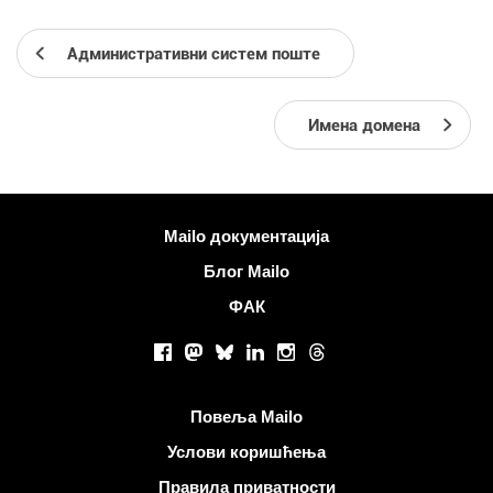
Административни систем поште
Имена домена
Више информација
Mailo документација
Блог Mailo
ФАК
Друштвене мреже
Facebook
Mastodon
Bluesky
LinkedIn
Instagram
Threads
Корисни линкови
Повеља Mailo
Услови коришћења
Правила приватности