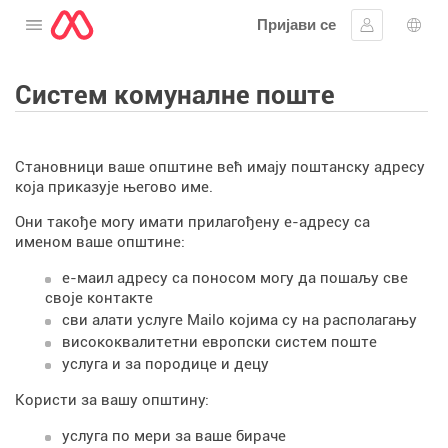
Пријави се
Отворите мени
Пријавите 
Избо
Систем комуналне поште
Становници ваше општине већ имају поштанску адресу
која приказује његово име.
Они такође могу имати прилагођену е-адресу са
именом ваше општине:
е-маил адресу са поносом могу да пошаљу све
своје контакте
сви алати услуге Mailo којима су на располагању
висококвалитетни европски систем поште
услуга и за породице и децу
Користи за вашу општину:
услуга по мери за ваше бираче