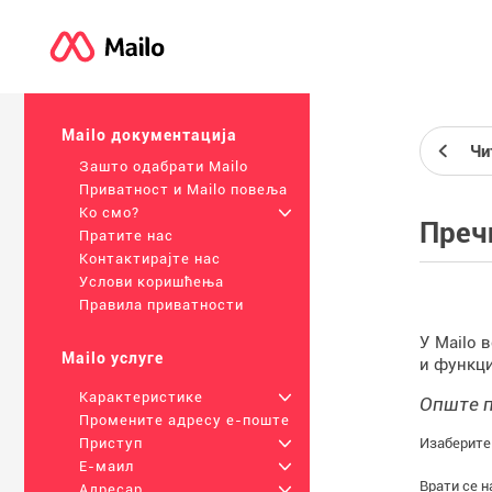
Mailo документација
Чи
Зашто одабрати Mailo
Приватност и Mailo повеља
Ко смо?
+
Преч
Пратите нас
Контактирајте нас
Услови коришћења
Правила приватности
У Mailo 
Mailo услуге
и функци
Карактеристике
+
Опште 
Промените адресу е-поште
Изаберите
Приступ
+
Е-маил
+
Врати се н
Адресар
+