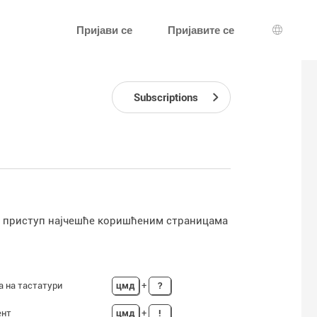
Пријави се
Пријавите се
Избор ј
Subscriptions
ак приступ најчешће коришћеним страницама
а на тастатури
цмд
+
?
ент
цмд
+
!