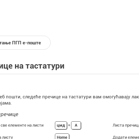
тање ПГП е-поште
ице на тастатури
веб пошти, следеће пречице на тастатури вам омогућавају л
јама.
пречице
 све елементе на листи
цмд
+
A
Листа пречиц
а листу
Home
Додати елем