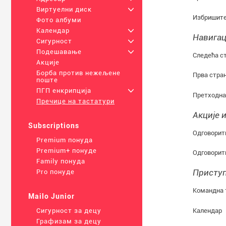
Виртуелни диск
+
Избришите
Фото албуми
Календар
+
Навигац
Сигурност
+
Подешавање
+
Следећа с
Акције
Борба против нежељене
Прва стра
поште
ПГП енкрипција
+
Претходна
Пречице на тастатури
Акције 
Subscriptions
Одговорит
Premium понуда
Premium+ понуде
Одговорити
Family понуда
Приступ
Pro понуде
Командна 
Mailo Junior
Календар
Сигурност за децу
Графизам за децу