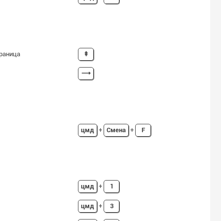
раница
⇞
⟶
цмд
+
Смена
+
F
цмд
+
1
цмд
+
3