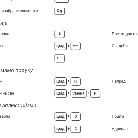
 изабране елементе
Од
ија
трана
⇟
Претходна ст
на
цмд
+
⟵
Следећи
⟵
имамо поруку
и
цмд
+
R
Напред
 на све
цмд
+
Смена
+
R
 апликацијама
табла
цмд
+
0
Пошта
цмд
+
2
Адресар