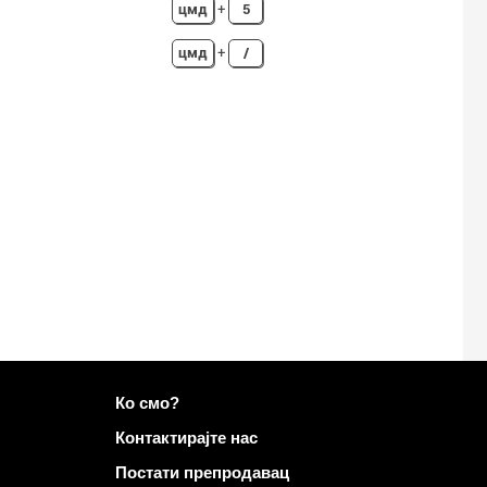
цмд
+
5
цмд
+
/
Више информација на Mailo
Ко смо?
Контактирајте нас
Постати препродавац