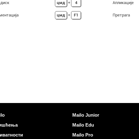
 диск
цмд
+
4
Апликације
ументација
цмд
+
F1
Претрага
нкови
Откријте Mailo
lo
Mailo Junior
ришћења
Mailo Edu
иватности
Mailo Pro