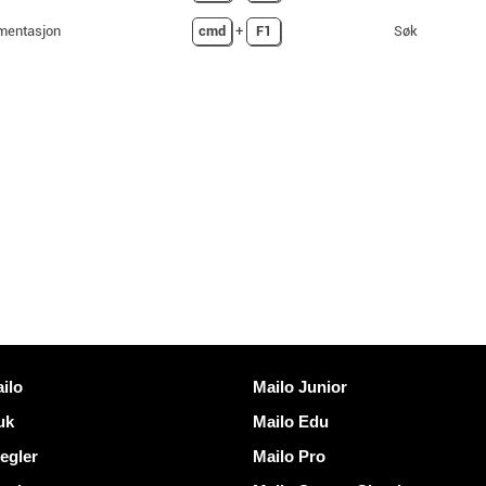
mentasjon
cmd
+
F1
Søk
er
Oppdag Mailo
ilo
Mailo Junior
uk
Mailo Edu
egler
Mailo Pro