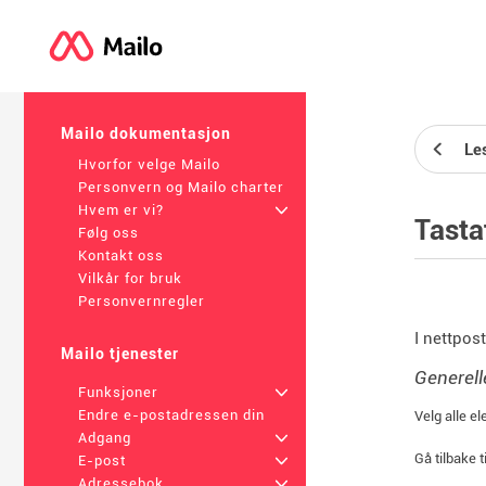
Mailo dokumentasjon
Le
Hvorfor velge Mailo
Personvern og Mailo charter
Hvem er vi?
+
Tasta
Følg oss
Kontakt oss
Vilkår for bruk
Personvernregler
I nettpos
Mailo tjenester
Generell
Funksjoner
+
Endre e-postadressen din
Velg alle el
Adgang
+
Gå tilbake ti
E-post
+
Adressebok
+