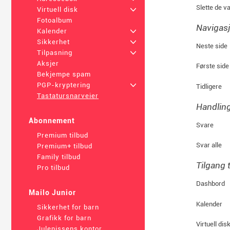
Slette de v
Virtuell disk
+
Fotoalbum
Navigas
Kalender
+
Sikkerhet
+
Neste side
Tilpasning
+
Aksjer
Første side
Bekjempe spam
PGP-kryptering
+
Tidligere
Tastatursnarveier
Handling
Abonnement
Svare
Premium tilbud
Svar alle
Premium+ tilbud
Family tilbud
Tilgang t
Pro tilbud
Dashbord
Mailo Junior
Kalender
Sikkerhet for barn
Grafikk for barn
Virtuell dis
Julenissens kontor