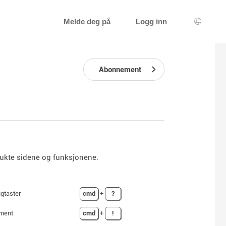
Melde deg på
Logg inn
Språkva
Abonnement
brukte sidene og funksjonene.
igtaster
cmd
+
?
ement
cmd
+
!