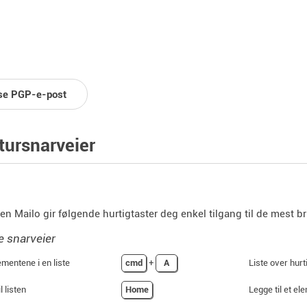
se PGP-e-post
tursnarveier
ten Mailo gir følgende hurtigtaster deg enkel tilgang til de mest 
e snarveier
ementene i en liste
cmd
+
A
Liste over hurt
l listen
Home
Legge til et el