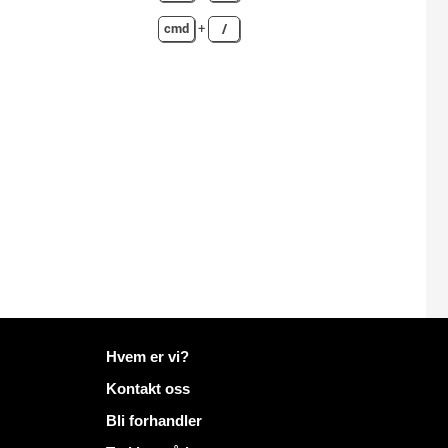
cmd
+
/
Mer informasjon på Mailo
Hvem er vi?
Kontakt oss
Bli forhandler