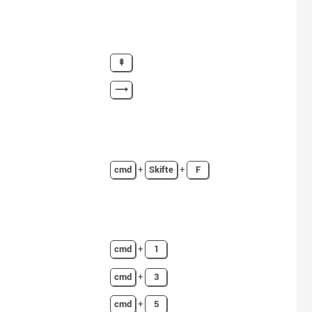
⇞
⟶
cmd
+
Skifte
+
F
cmd
+
1
cmd
+
3
cmd
+
5