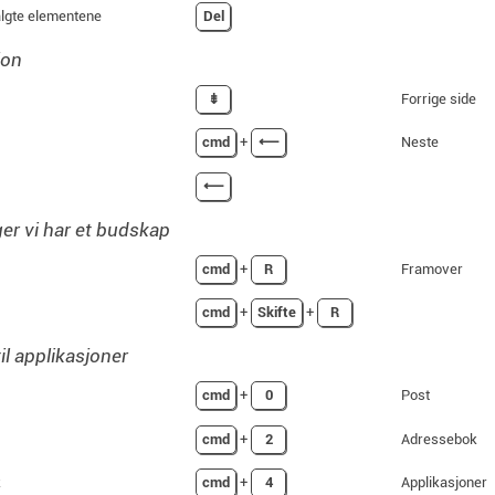
algte elementene
Del
jon
⇟
Forrige side
cmd
+
⟵
Neste
⟵
er vi har et budskap
cmd
+
R
Framover
cmd
+
Skifte
+
R
il applikasjoner
cmd
+
0
Post
cmd
+
2
Adressebok
k
cmd
+
4
Applikasjoner