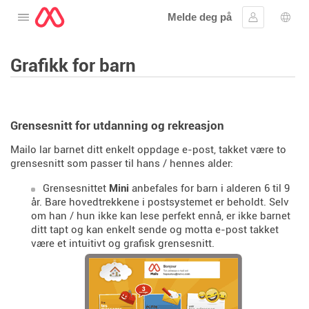
Melde deg på
Åpne menyen
Logg inn
Språ
Grafikk for barn
Grensesnitt for utdanning og rekreasjon
Mailo lar barnet ditt enkelt oppdage e-post, takket være to
grensesnitt som passer til hans / hennes alder:
Grensesnittet
Mini
anbefales for barn i alderen 6 til 9
år. Bare hovedtrekkene i postsystemet er beholdt. Selv
om han / hun ikke kan lese perfekt ennå, er ikke barnet
ditt tapt og kan enkelt sende og motta e-post takket
være et intuitivt og grafisk grensesnitt.