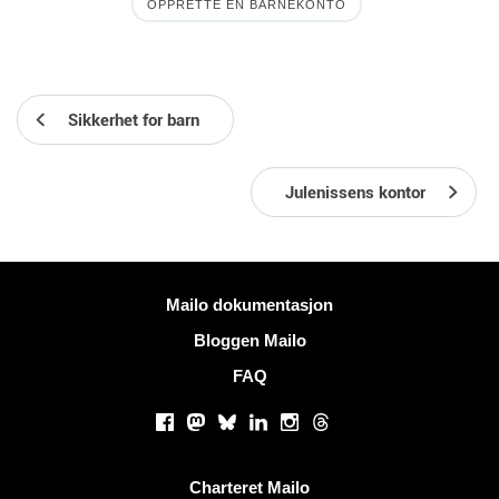
OPPRETTE EN BARNEKONTO
Sikkerhet for barn
Julenissens kontor
Mer informasjon
Mailo dokumentasjon
Bloggen Mailo
FAQ
Sosiale nettverk
Facebook
Mastodon
Bluesky
LinkedIn
Instagram
Threads
Nyttige lenker
Charteret Mailo