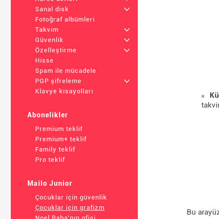
Sanal disk
+
Fotoğraf albümleri
Takvim
+
Güvenlik
+
Özelleştirme
+
Hisse
Spam ile mücadele
PGP şifreleme
+
Klavye kısayolları
Kü
takvi
Abonelikler
Premium teklif
Premium+ teklif
Family teklif
Pro teklif
Mailo Junior
Çocuklar için güvenlik
Çocuklar için grafizm
Bu arayüz
Noel Baba'nın ofisi