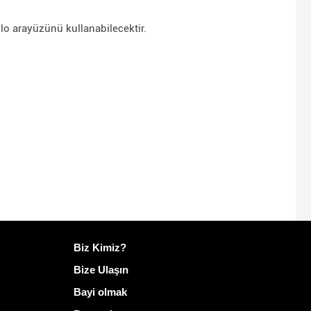
lo arayüzünü kullanabilecektir.
Mailo hakkında daha fazla bilgi
Biz Kimiz?
Bize Ulaşın
Bayi olmak