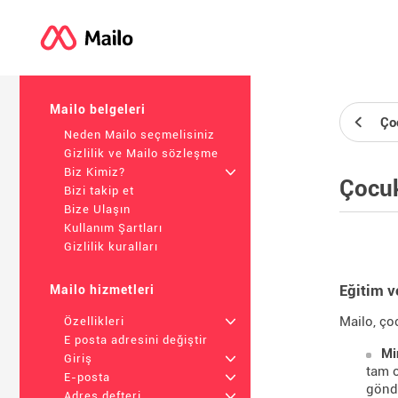
Mailo belgeleri
Ço
Neden Mailo seçmelisiniz
Gizlilik ve Mailo sözleşme
Biz Kimiz?
+
Çocuk
Bizi takip et
Bize Ulaşın
Kullanım Şartları
Gizlilik kuralları
Eğitim v
Mailo hizmetleri
Mailo, ço
Özellikleri
+
E posta adresini değiştir
Mi
Giriş
+
tam o
E-posta
+
gönde
Adres defteri
+