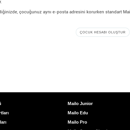
.
diğinizde, çocuğunuz aynı e-posta adresini korurken standart Mai
ÇOCUK HESABI OLUŞTUR
ğlantılar
Mailo keşfedin
ü
Mailo Junior
tları
Mailo Edu
ları
Mailo Pro