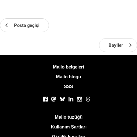
Posta geçişi
Bayiler
Daha fazla bilgi
Mailo belgeleri
Mailo blogu
SSS
Sosyal ağlar
Facebook
Mastodon
Bluesky
LinkedIn
Instagram
Threads
Kullanışlı bağlantılar
Mailo tüzüğü
Kullanım Şartları
Gizlilik kuralları