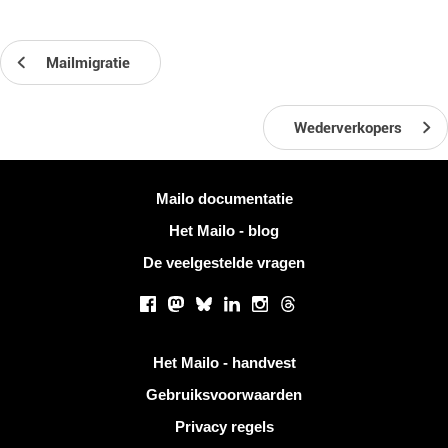
Mailmigratie
Wederverkopers
Meer informatie
Mailo documentatie
Het Mailo - blog
De veelgestelde vragen
Sociale netwerken
Facebook
Mastodon
Bluesky
LinkedIn
Instagram
Threads
Handige links
Het Mailo - handvest
Gebruiksvoorwaarden
Privacy regels