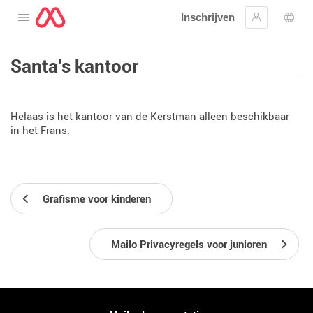
Inschrijven
Open het menu
Aanmelden
Taal 
Santa's kantoor
Helaas is het kantoor van de Kerstman alleen beschikbaar
in het Frans.
Grafisme voor kinderen
Mailo Privacyregels voor junioren
Meer informatie