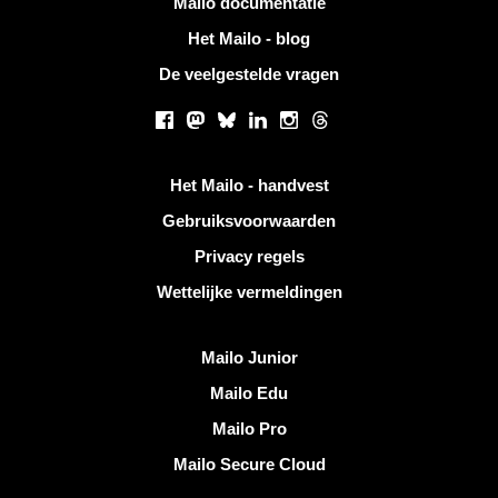
Mailo documentatie
Het Mailo - blog
De veelgestelde vragen
Sociale netwerken
Facebook
Mastodon
Bluesky
LinkedIn
Instagram
Threads
Handige links
Het Mailo - handvest
Gebruiksvoorwaarden
Privacy regels
Wettelijke vermeldingen
Ontdek Mailo
Mailo Junior
Mailo Edu
Mailo Pro
Mailo Secure Cloud