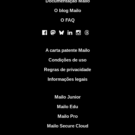
Documentação Mailo
O blog Mailo
O FAQ
Redes sociais
Facebook
Mastodon
Bluesky
LinkedIn
Instagram
Threads
Links Úteis
A carta patente Mailo
Condições de uso
Regras de privacidade
Informações legais
Descobrir Mailo
Mailo Junior
Mailo Edu
Mailo Pro
Mailo Secure Cloud