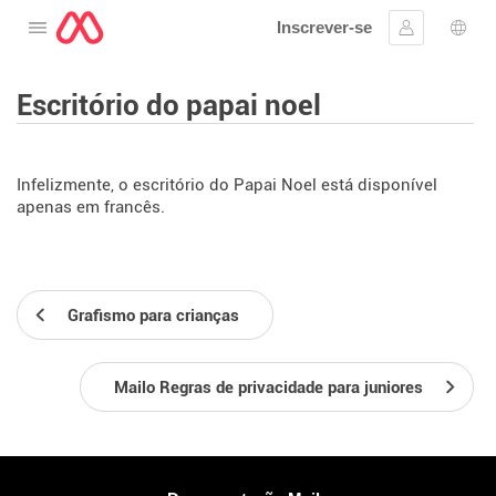
Inscrever-se
Abra o cardápio
Assinar em
Sele
Escritório do papai noel
Infelizmente, o escritório do Papai Noel está disponível
apenas em francês.
Grafismo para crianças
Mailo Regras de privacidade para juniores
Mais Informações