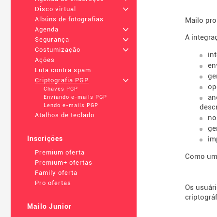
Disco virtual
+
Albúns de fotografias
Mailo pro
Agenda
+
A integra
Segurança
+
Costumização
+
in
Ações
en
Luta contra spam
ge
Criptografia PGP
+
op
Chaves PGP
an
Enviando e-mails PGP
Lendo e-mails PGP
descr
Atalhos de teclado
no
ge
im
Inscrições
Premium oferta
Como um t
Premium+ ofertas
Family oferta
Pro ofertas
Os usuári
criptográ
Mailo Junior