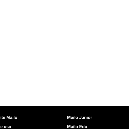
Descobrir Mailo
nte Mailo
Mailo Junior
e uso
Mailo Edu