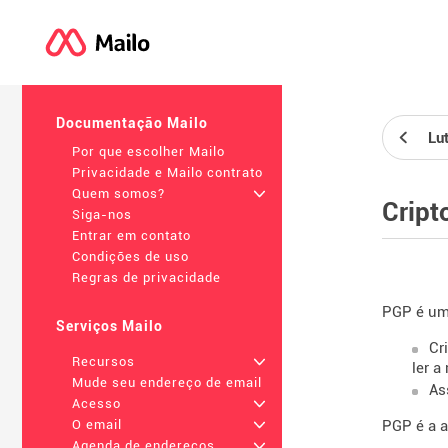
Documentação Mailo
Lu
Por que escolher Mailo
Privacidade e Mailo contrato
Quem somos?
+
Cript
Siga-nos
Entrar em contato
Condições de uso
Regras de privacidade
PGP é uma
Serviços Mailo
Cr
Recursos
+
ler 
Mude seu endereço de email
As
Acesso
+
PGP é a a
O email
+
Agenda de endereços
+