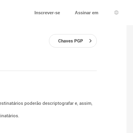
Inscrever-se
Assinar em
Seleção
Chaves PGP
tinatários poderão descriptografar e, assim,
natários.