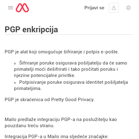
Prijavi se
Otvorite izbornik
Prijaviti se
Izbor
PGP enkripcija
PGP je alat koji omogućuje šifriranje i potpis e-pošte.
Šifriranje poruke osigurava pošiljatelju da će samo
primatelji moći dešifrirati i tako pročitati poruku i
njezine potencijalne privitke.
Potpisivanje poruke osigurava identitet pošiljatelja
primateljima.
PGP je skraćenica od Pretty Good Privacy.
Mailo predlaže integraciju PGP-a na poslužitelju kao
pouzdanu treću stranu.
Integracija PGP-a u Mailo ima sljedeće značajke: