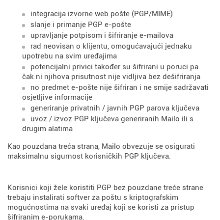
integracija izvorne web pošte (PGP/MIME)
slanje i primanje PGP e-pošte
upravljanje potpisom i šifriranje e-mailova
rad neovisan o klijentu, omogućavajući jednaku
upotrebu na svim uređajima
potencijalni privici također su šifrirani u poruci pa
čak ni njihova prisutnost nije vidljiva bez dešifriranja
no predmet e-pošte nije šifriran i ne smije sadržavati
osjetljive informacije
generiranje privatnih / javnih PGP parova ključeva
uvoz / izvoz PGP ključeva generiranih Mailo ili s
drugim alatima
Kao pouzdana treća strana, Mailo obvezuje se osigurati
maksimalnu sigurnost korisničkih PGP ključeva.
Korisnici koji žele koristiti PGP bez pouzdane treće strane
trebaju instalirati softver za poštu s kriptografskim
mogućnostima na svaki uređaj koji se koristi za pristup
šifriranim e-porukama.