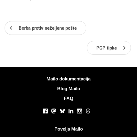
Borba protiv neželjene pošte
PGP tipke
Više informacija
Mailo dokumentacija
Blog Mailo
FAQ
Društvene mreže
Facebook
Mastodon
Bluesky
LinkedIn
Instagram
Threads
Korisni linkovi
Povelja Mailo