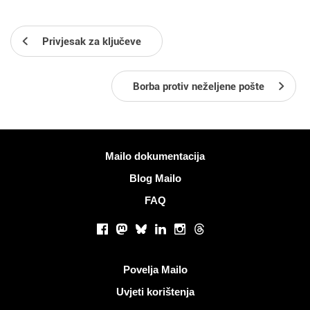
Privjesak za ključeve
Borba protiv neželjene pošte
Više informacija
Mailo dokumentacija
Blog Mailo
FAQ
Društvene mreže
Facebook
Mastodon
Bluesky
LinkedIn
Instagram
Threads
Korisni linkovi
Povelja Mailo
Uvjeti korištenja