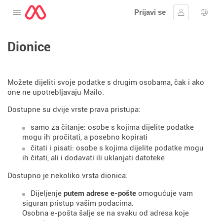
Prijavi se
Otvorite izbornik
Prijaviti se
Izbor
Dionice
Možete dijeliti svoje podatke s drugim osobama, čak i ako
one ne upotrebljavaju Mailo.
Dostupne su dvije vrste prava pristupa:
samo za čitanje: osobe s kojima dijelite podatke
mogu ih pročitati, a posebno kopirati
čitati i pisati: osobe s kojima dijelite podatke mogu
ih čitati, ali i dodavati ili uklanjati datoteke
Dostupno je nekoliko vrsta dionica:
Dijeljenje
putem adrese e-pošte
omogućuje vam
siguran pristup vašim podacima.
Osobna e-pošta šalje se na svaku od adresa koje