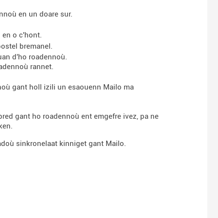
nnoù en un doare sur.
 en o c'hont.
postel bremanel.
uan d'ho roadennoù.
oadennoù rannet.
où gant holl izili un esaouenn Mailo ma
pred gant ho roadennoù ent emgefre ivez, pa ne
ken.
adoù sinkronelaat kinniget gant Mailo.