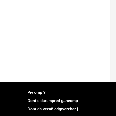
Muioc'h a ditouroù war Mailo
Piv omp ?
Dont e darempred ganeomp
Dont da vezañ adgwerzher |