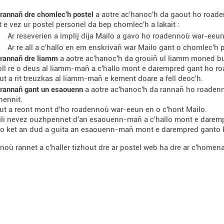
rannañ dre chomlec'h postel
a aotre ac'hanoc'h da gaout ho roade
 e vez ur postel personel da bep chomlec'h a lakait :
Ar reseverien a implij dija Mailo a gavo ho roadennoù war-eeun
Ar re all a c'hallo en em enskrivañ war Mailo gant o chomlec'h 
rannañ dre liamm
a aotre ac'hanoc'h da grouiñ ul liamm moned b
ll re o deus al liamm-mañ a c'hallo mont e darempred gant ho r
ut a rit treuzkas al liamm-mañ e kement doare a fell deoc'h.
rannañ gant un esaouenn
a aotre ac'hanoc'h da rannañ ho roadenn
hennit.
ut a reont mont d'ho roadennoù war-eeun en o c'hont Mailo.
zili nevez ouzhpennet d'an esaouenn-mañ a c'hallo mont e darem
llo ket an dud a guita an esaouenn-mañ mont e darempred ganto 
noù rannet a c'haller tizhout dre ar postel web ha dre ar c'homen