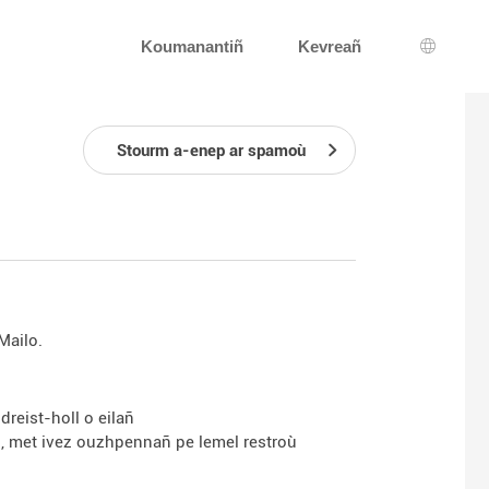
Koumanantiñ
Kevreañ
Dibab a
Stourm a-enep ar spamoù
Mailo.
dreist-holl o eilañ
nn, met ivez ouzhpennañ pe lemel restroù