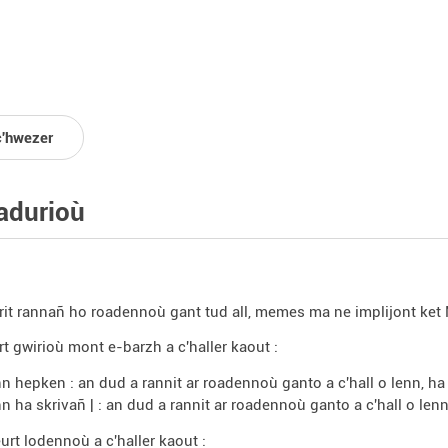
c'hwezer
adurioù
 rit rannañ ho roadennoù gant tud all, memes ma ne implijont ket 
t gwirioù mont e-barzh a c'haller kaout :
nn hepken : an dud a rannit ar roadennoù ganto a c'hall o lenn, ha 
nn ha skrivañ | : an dud a rannit ar roadennoù ganto a c'hall o le
urt lodennoù a c'haller kaout :