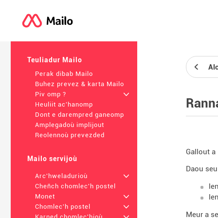
Teuliadur Mailo
Al
Perak dibab Mailo
Buhez prevez & karta Mailo
Piv omp ?
+
Rann
Heuliit ac'hanomp
Dont e darempred ganeomp
Amplegadoù implijout
Reolennoù prevezded
Gallout a
Mailo servijoù
Daou seur
Arc'hweladurioù
+
le
Cheñch chomlec'h postel
le
Monet
+
Chomlec'h postel
+
Meur a se
Karned chomlec'hioù
+