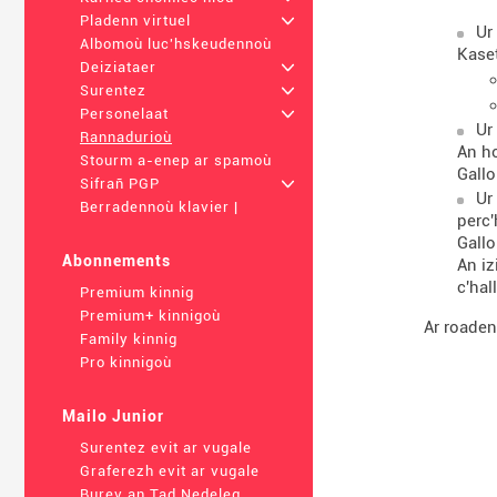
Pladenn virtuel
+
Ur
Albomoù luc'hskeudennoù
Kaset
Deiziataer
+
Surentez
+
Personelaat
+
Ur
Rannadurioù
An ho
Stourm a-enep ar spamoù
Gallo
Sifrañ PGP
+
Ur
Berradennoù klavier |
perc'
Gallo
Abonnements
An i
c'ha
Premium kinnig
Premium+ kinnigoù
Ar roaden
Family kinnig
Pro kinnigoù
Mailo Junior
Surentez evit ar vugale
Graferezh evit ar vugale
Burev an Tad Nedeleg