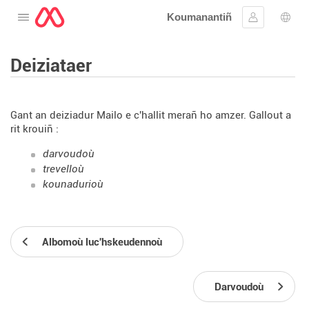
Koumanantiñ
Digeriñ al lañser
Kevreañ
Diba
Deiziataer
Gant an deiziadur Mailo e c'hallit merañ ho amzer. Gallout a
rit krouiñ :
darvoudoù
trevelloù
kounadurioù
Albomoù luc'hskeudennoù
Darvoudoù