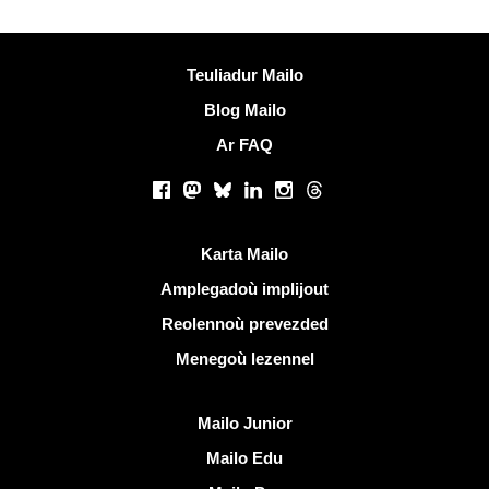
Muioc'h a ditouroù
Teuliadur Mailo
Blog Mailo
Ar FAQ
Rouedadoù sokial |
Facebook
Mastodon
Bluesky
LinkedIn
Instagram
Threads
Liammoù talvoudus
Karta Mailo
Amplegadoù implijout
Reolennoù prevezded
Menegoù lezennel
Dizoloiñ Mailo
Mailo Junior
Mailo Edu