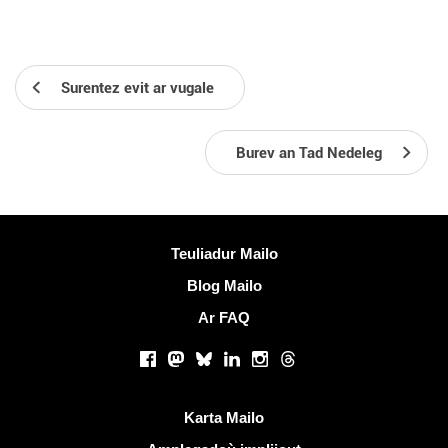
Surentez evit ar vugale
Burev an Tad Nedeleg
Muioc'h a ditouroù
Teuliadur Mailo
Blog Mailo
Ar FAQ
Rouedadoù sokial |
Facebook
Mastodon
Bluesky
LinkedIn
Instagram
Threads
Liammoù talvoudus
Karta Mailo