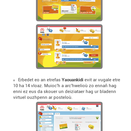
Erbedet eo an etrefas
Yaouankidi
evit ar vugale etre
10 ha 14 vloaz. Muioc'h a arc'hwelioù zo ennañ hag
enni ez eus da skouer un deiziataer hag ur bladenn
virtuel ouzhpenn ar posteloù.