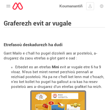
Koumanantiñ
Digeriñ al lañser
Kevreañ
Diba
Graferezh evit ar vugale
Etrefasoù deskadurezh ha dudi
Gant Mailo e c'hall ho pugel dizoleiñ aes ar posteloù, a-
drugarez da zaou etrefas a glot gant e oad :
Erbedet eo an etrefas
Mini
evit ar vugale etre 6 ha 9
vloaz. N'eus bet miret nemet perzhioù pennañ ar
reizhiad posteloù. Ha pa ne c'hell ket lenn mat c'hoazh,
n'eo ket kollet ho pugel ha gallout a ra kas ha resev
posteloù aes a-drugarez d'un etrefas grafikel ha reizh.