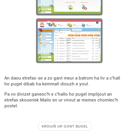
An daou etrefas-se a zo gant meur a batrom ha liv a c'hall
ho pugel dibab ha kemmañ diouzh e youl.
Pa vo divizet ganeoc'h e c'hallo ho pugel implijout an
etrefas skoueriek Mailo en ur virout ar memes chomlec'h
postel.
KROUIÑ UR GONT BUGEL