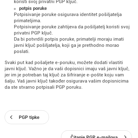
koristi svoj privatni PGP ključ.
potpis poruke
Potpisivanje poruke osigurava identitet pošiljatelja
primateljima.
Potpisivanje poruke zahtijeva da pošiljatelj koristi svoj
privatni PGP ključ.
Da bi potvrdili potpis poruke, primatelji moraju imati
javni ključ pošiljatelja, koji ga je prethodno morao
poslati.
Svaki put kad pošaljete e-poruku, možete dodati vlastiti
javni ključ. Važno je da vaši dopisnici imaju vaš javni ključ,
jer im je potreban taj ključ za šifriranje e-pošte koju vam
šalju. Vaš javni ključ također osigurava vašim dopisnicima
da ste stvarno potpisali PGP poruku.
PGP tipke
Čitanje PGP e-mailova