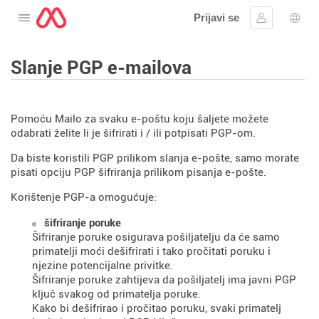
Prijavi se
Otvorite izbornik
Prijaviti se
Izbor
Slanje PGP e-mailova
Pomoću Mailo za svaku e-poštu koju šaljete možete
odabrati želite li je šifrirati i / ili potpisati PGP-om.
Da biste koristili PGP prilikom slanja e-pošte, samo morate
pisati opciju PGP šifriranja prilikom pisanja e-pošte.
Korištenje PGP-a omogućuje:
šifriranje poruke
Šifriranje poruke osigurava pošiljatelju da će samo
primatelji moći dešifrirati i tako pročitati poruku i
njezine potencijalne privitke.
Šifriranje poruke zahtijeva da pošiljatelj ima javni PGP
ključ svakog od primatelja poruke.
Kako bi dešifrirao i pročitao poruku, svaki primatelj