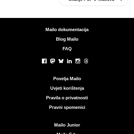
Više informacija
Mailo dokumentacija
Blog Mailo
FAQ
Društvene mreže
Facebook
Mastodon
Bluesky
LinkedIn
Instagram
Threads
Korisni linkovi
Povelja Mailo
Uvjeti korištenja
Pravila o privatnosti
Pravni spomenici
Otkrijte Mailo
Mailo Junior