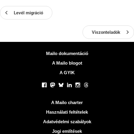
Levél migráció
Viszonteladók
Több információ
Mailo dokumentáció
A Mailo blogot
A GYIK
Közösségi hálózatok
Facebook
Mastodon
Bluesky
LinkedIn
Instagram
Threads
Hasznos Linkek
A Mailo charter
Használati feltételek
Adatvédelmi szabályok
Jogi említések