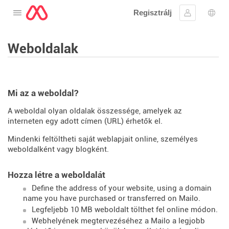
Regisztrálj
Nyissa meg a menüt
Bejelentke
Nyel
Weboldalak
Mi az a weboldal?
A weboldal olyan oldalak összessége, amelyek az
interneten egy adott címen (URL) érhetők el.
Mindenki feltöltheti saját weblapjait online, személyes
weboldalként vagy blogként.
Hozza létre a weboldalát
Define the address of your website, using a domain
name you have purchased or transferred on Mailo.
Legfeljebb 10 MB weboldalt tölthet fel online módon.
Webhelyének megtervezéséhez a Mailo a legjobb