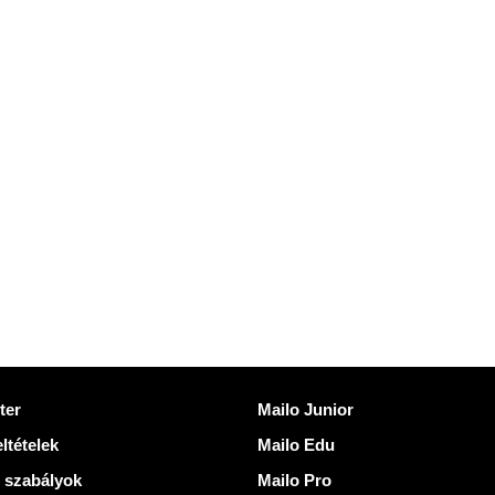
kek
Fedezze fel Mailo
ter
Mailo Junior
ltételek
Mailo Edu
 szabályok
Mailo Pro