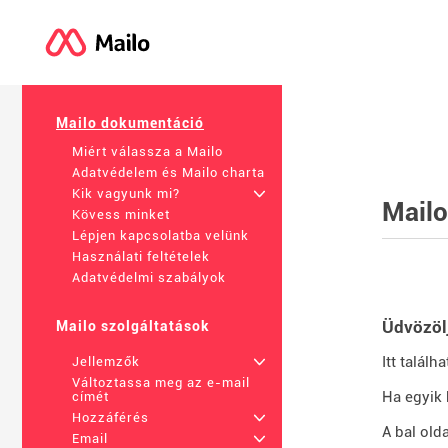
Mailo dokumentáció
Miért válassza a Mailo
Adatvédelem és Mailo charta
Kik vagyunk mi?
+
Mail
Kövess minket
Lépjen kapcsolatba velünk
Használati feltételek
Adatvédelmi szabályok
Üdvözöl
Mailo szolgáltatások
Itt talál
Jellemzők
+
Változtassa meg az e-mail
Ha egyik 
címét
Hozzáférés
+
A bal old
Email
+