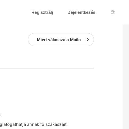
Regisztrálj
Bejelentkezés
Nyelv k
Miért válassza a Mailo
t
.
glátogathatja annak fő szakaszait: