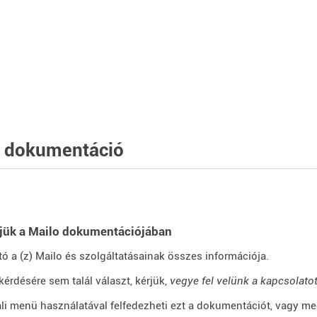
o dokumentáció
jük a Mailo dokumentációjában
ható a (z) Mailo és szolgáltatásainak összes információja.
kérdésére sem talál választ, kérjük,
vegye fel velünk a kapcsolato
ali menü használatával felfedezheti ezt a dokumentációt, vagy me