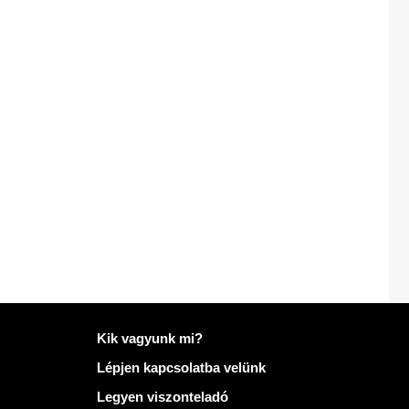
További információ: Mailo
Kik vagyunk mi?
Lépjen kapcsolatba velünk
Legyen viszonteladó