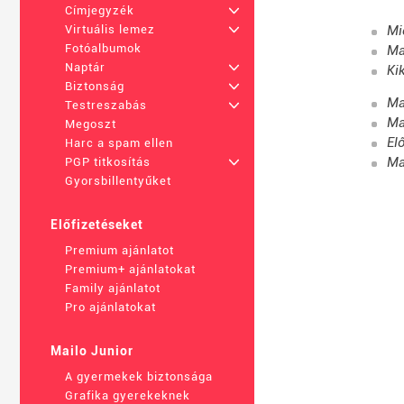
Címjegyzék
+
Mi
Virtuális lemez
+
Fotóalbumok
Ma
Naptár
+
Ki
Biztonság
+
Ma
Testreszabás
+
Ma
Megoszt
El
Harc a spam ellen
Ma
PGP titkosítás
+
Gyorsbillentyűket
Előfizetéseket
Premium ajánlatot
Premium+ ajánlatokat
Family ajánlatot
Pro ajánlatokat
Mailo Junior
A gyermekek biztonsága
Grafika gyerekeknek