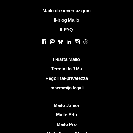
Iktar informazzjoni
Mailo dokumentazzjoni
Il-blog Mailo
Il-FAQ
Netwerks soċjali
Facebook
Mastodon
Bluesky
LinkedIn
Instagram
Threads
Links utli
Il-karta Mailo
Termini ta 'Użu
Regoli tal-privatezza
Imsemmija legali
Skopri Mailo
Mailo Junior
Mailo Edu
Mailo Pro