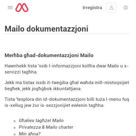
Irregistra
Tiftaħ il-menu
Sinjal
Għaż
Mailo dokumentazzjoni
Merħba għad-dokumentazzjoni Mailo
Hawnhekk tista 'ssib l-informazzjoni kollha dwar Mailo u s-
servizzi tagħha.
Jekk ma tistax issib it-tweġiba għal waħda mill-mistoqsijiet
tiegħek, jekk jogħġbok
ikkuntattjana
.
Tista 'tesplora din id-dokumentazzjoni billi tuża l-menu fuq
ix-xellug jew żur is-sezzjonijiet ewlenin tagħha:
Għaliex tagħżel Mailo
Privatezza & Mailo charter
Min aħna?