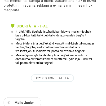
ma' membri tal-familja u ħbieb. Sadanittant, hu / hi huwa
protett minn spams, reklami u e-mails minn nies mhux
magħrufa.
SIGURTÀ TAT-TFAL
It-tifel / tifla tiegħek jistgħu jiskambjaw e-mails miegħek
biss u l-kuntatti tal-ktieb tal-indirizzi validati tiegħu /
tagħha.
Meta t-tifel / tifla tiegħek iżid kuntatt mal-ktieb tal-indirizzi
tiegħu / tagħha, awtomatikament tirċievi talba ta
'validazzjoni fl-indirizz tal-posta elettronika tiegħek.
Messaġġi mibgħuta lit-tifel / tifla tiegħek minn indirizzi
oħra huma awtomatikament diretti mill-ġdid lejn l-indirizz
tal-posta elettronika tiegħek.
TOĦLOQ KONT TAT-TFAL
Mailo Junior