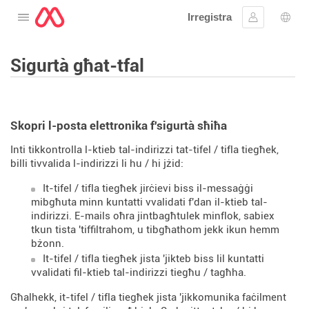
Irregistra
Tiftaħ il-menu
Sinjal
Għaż
Sigurtà għat-tfal
Skopri l-posta elettronika f'sigurtà sħiħa
Inti tikkontrolla l-ktieb tal-indirizzi tat-tifel / tifla tiegħek,
billi tivvalida l-indirizzi li hu / hi jżid:
It-tifel / tifla tiegħek jirċievi biss il-messaġġi
mibgħuta minn kuntatti vvalidati f'dan il-ktieb tal-
indirizzi. E-mails oħra jintbagħtulek minflok, sabiex
tkun tista 'tiffiltrahom, u tibgħathom jekk ikun hemm
bżonn.
It-tifel / tifla tiegħek jista 'jikteb biss lil kuntatti
vvalidati fil-ktieb tal-indirizzi tiegħu / tagħha.
Għalhekk, it-tifel / tifla tiegħek jista 'jikkomunika faċilment