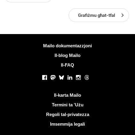
Grafiżmu għat-tfal
Iktar informazzjoni
Mailo dokumentazzjoni
Il-blog Mailo
Il-FAQ
Netwerks soċjali
Facebook
Mastodon
Bluesky
LinkedIn
Instagram
Threads
Links utli
Il-karta Mailo
Termini ta 'Użu
Regoli tal-privatezza
Imsemmija legali