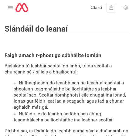
Clarú
Oscail an roghchlár
Sínigh iste
Rogh
Slándáil do leanaí
Faigh amach r-phost go sábháilte iomlán
Rialaíonn tú leabhar seoltaí do linbh, trí na seoltaí a
chuireann sé / sí leis a bhailíochtú:
Ní fhaigheann do leanbh ach na teachtaireachtaí a
sheolann teagmhálaithe bailíochtaithe sa leabhar
seoltaí seo. Seoltar ríomhphoist eile chugat ina ionad,
ionas gur féidir leat iad a scagadh, agus iad a chur ar
aghaidh más gá.
Ní féidir le do leanbh scríobh ach chuig
teagmhálacha bailíochtaithe ina leabhar seoltaí.
Dá bhrí sin, is féidir le do leanbh cumarsáid a dhéanamh go