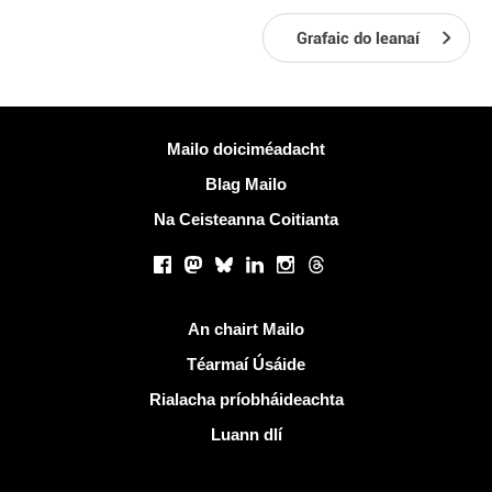
Grafaic do leanaí
Tuilleadh eolais
Mailo doiciméadacht
Blag Mailo
Na Ceisteanna Coitianta
Líonraí sóisialta
Facebook
Mastodon
Bluesky
LinkedIn
Instagram
Threads
Naisc úsáideacha
An chairt Mailo
Téarmaí Úsáide
Rialacha príobháideachta
Luann dlí