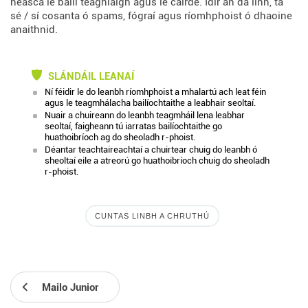
héasca le baill teaghlaigh agus le cairde. Idir an dá linn, tá
sé / sí cosanta ó spams, fógraí agus ríomhphoist ó dhaoine
anaithnid.
SLÁNDÁIL LEANAÍ
Ní féidir le do leanbh ríomhphoist a mhalartú ach leat féin
agus le teagmhálacha bailíochtaithe a leabhair seoltaí.
Nuair a chuireann do leanbh teagmháil lena leabhar
seoltaí, faigheann tú iarratas bailíochtaithe go
huathoibríoch ag do sheoladh r-phoist.
Déantar teachtaireachtaí a chuirtear chuig do leanbh ó
sheoltaí eile a atreorú go huathoibríoch chuig do sheoladh
r-phoist.
CUNTAS LINBH A CHRUTHÚ
Mailo Junior