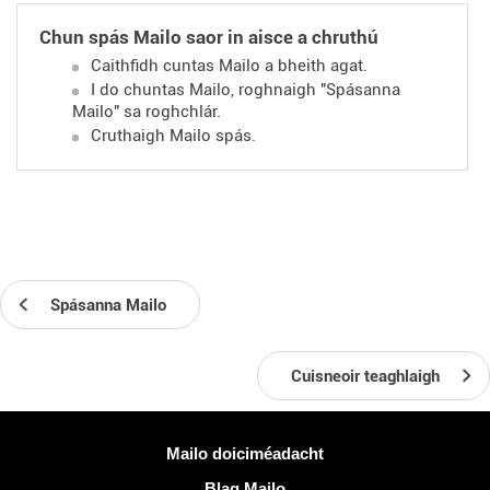
Chun spás Mailo saor in aisce a chruthú
Caithfidh cuntas Mailo a bheith agat.
I do chuntas Mailo, roghnaigh "Spásanna
Mailo" sa roghchlár.
Cruthaigh Mailo spás.
Spásanna Mailo
Cuisneoir teaghlaigh
Tuilleadh eolais
Mailo doiciméadacht
Blag Mailo