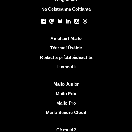
Na Ceisteanna Coitianta
Líonraí sóisialta
Facebook
Mastodon
Bluesky
LinkedIn
Instagram
Threads
Naisc úsáideacha
An chairt Mailo
Téarmaí Úsáide
Rialacha príobháideachta
Luann dlí
Faigh amach Mailo
Mailo Junior
Mailo Edu
Mailo Pro
Mailo Secure Cloud
Tuilleadh eolais ar Mailo
Cé muid?