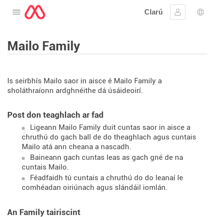
Clarú
Oscail an roghchlár
Sínigh iste
Rogh
Mailo Family
Is seirbhís Mailo saor in aisce é Mailo Family a
sholáthraíonn ardghnéithe dá úsáideoirí.
Post don teaghlach ar fad
Ligeann Mailo Family duit cuntas saor in aisce a
chruthú do gach ball de do theaghlach agus cuntais
Mailo atá ann cheana a nascadh.
Baineann gach cuntas leas as gach gné de na
cuntais Mailo.
Féadfaidh tú cuntais a chruthú do do leanaí le
comhéadan oiriúnach agus slándáil iomlán.
An Family tairiscint