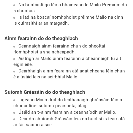
Na buntáistí go léir a bhaineann le Mailo Premium do
5 chuntais.
Is iad na boscaí ríomhphoist préimhe Mailo na cinn
is cuimsithí ar an margadh.
Ainm fearainn do do theaghlach
Ceannaigh ainm fearainn chun do sheoltaí
ríomhphoist a shaincheapadh.
Aistrigh ar Mailo ainm fearainn a cheannaigh tú áit
éigin eile.
Dearbhaigh ainm fearainn atá agat cheana féin chun
é a úsáid leis na seirbhísí Mailo.
Suíomh Gréasáin do do theaghlach
Ligeann Mailo duit do leathanaigh ghréasáin féin a
chur ar líne: suíomh pearsanta, blag ...
Úsáid an t-ainm fearainn a ceannaíodh ar Mailo.
Dear do shuíomh Gréasáin leis na huirlisí is fearr atá
ar fáil saor in aisce.