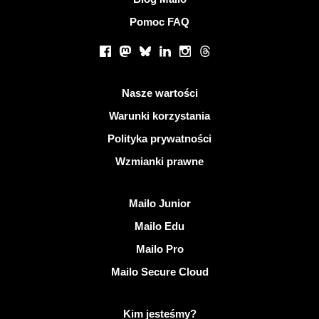
Pomoc FAQ
Portale społecznościowe
Facebook
Mastodon
Bluesky
LinkedIn
Instagram
Threads
Przydatne linki
Nasze wartości
Warunki korzystania
Polityka prywatności
Wzmianki prawne
Odkryj Mailo
Mailo Junior
Mailo Edu
Mailo Pro
Mailo Secure Cloud
Więcej informacji na temat Mailo
Kim jesteśmy?