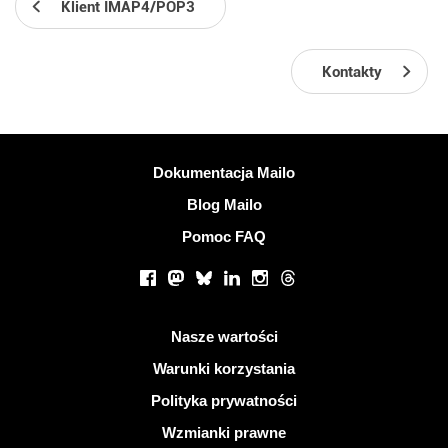
Klient IMAP4/POP3
Kontakty
Więcej informacji
Dokumentacja Mailo
Blog Mailo
Pomoc FAQ
Portale społecznościowe
Facebook
Mastodon
Bluesky
LinkedIn
Instagram
Threads
Przydatne linki
Nasze wartości
Warunki korzystania
Polityka prywatności
Wzmianki prawne