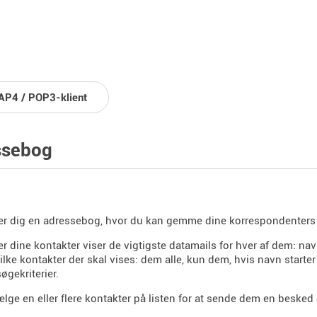
AP4 / POP3-klient
ssebog
er dig en adressebog, hvor du kan gemme dine korrespondenters
er dine kontakter viser de vigtigste datamails for hver af dem: n
ilke kontakter der skal vises: dem alle, kun dem, hvis navn starte
øgekriterier.
lge en eller flere kontakter på listen for at sende dem en besked e