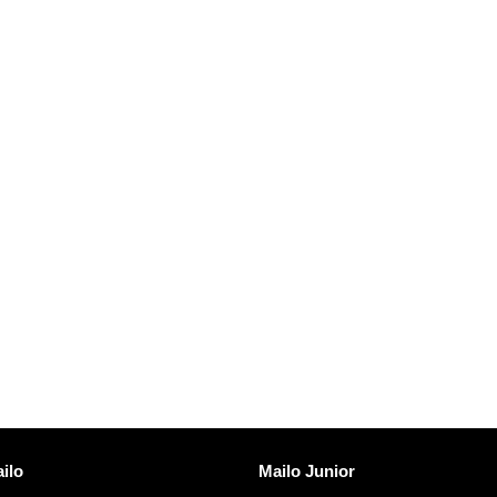
Opdag Mailo
ilo
Mailo Junior