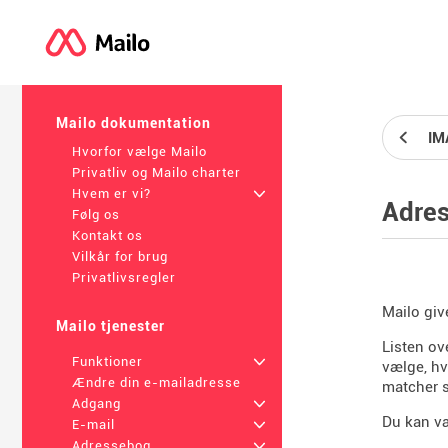
Mailo dokumentation
IM
Hvorfor vælge Mailo
Privatliv og Mailo charter
Hvem er vi?
+
Adre
Følg os
Kontakt os
Vilkår for brug
Privatlivsregler
Mailo giv
Mailo tjenester
Listen ov
Funktioner
+
vælge, hv
Ændre din e-mailadresse
matcher s
Adgang
+
Du kan væ
E-mail
+
Adressebog
+