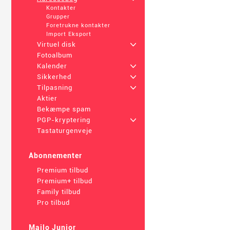
Kontakter
Grupper
Foretrukne kontakter
Import Eksport
Virtuel disk
+
Fotoalbum
Kalender
+
Sikkerhed
+
Tilpasning
+
Aktier
Bekæmpe spam
PGP-kryptering
+
Tastaturgenveje
Abonnementer
Premium tilbud
Premium+ tilbud
Family tilbud
Pro tilbud
Mailo Junior