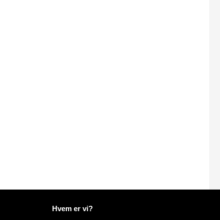
Flere oplysninger på Mailo
Hvem er vi?