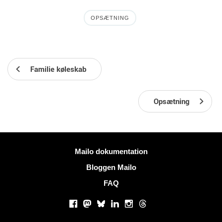
OPSÆTNING
Familie køleskab
Opsætning
Mere information
Mailo dokumentation
Bloggen Mailo
FAQ
Sociale netværk
Facebook
Mastodon
Bluesky
LinkedIn
Instagram
Threads