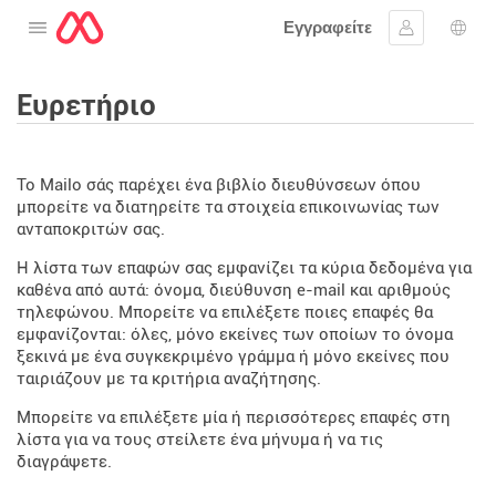
Εγγραφείτε
Ανοίξτε το μενού
Συνδεθείτε
Επι
Ευρετήριο
Το Mailo σάς παρέχει ένα βιβλίο διευθύνσεων όπου
μπορείτε να διατηρείτε τα στοιχεία επικοινωνίας των
ανταποκριτών σας.
Η λίστα των επαφών σας εμφανίζει τα κύρια δεδομένα για
καθένα από αυτά: όνομα, διεύθυνση e-mail και αριθμούς
τηλεφώνου. Μπορείτε να επιλέξετε ποιες επαφές θα
εμφανίζονται: όλες, μόνο εκείνες των οποίων το όνομα
ξεκινά με ένα συγκεκριμένο γράμμα ή μόνο εκείνες που
ταιριάζουν με τα κριτήρια αναζήτησης.
Μπορείτε να επιλέξετε μία ή περισσότερες επαφές στη
λίστα για να τους στείλετε ένα μήνυμα ή να τις
διαγράψετε.