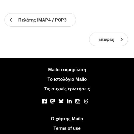
Πελάτης IMAP4 / POP3
Επαφές
Περισσότερες πληροφορίες
Mailo τεκμηρίωση
Το ιστολόγιο Mailo
Τις συχνές ερωτήσεις
Κοινωνικά δίκτυα
Facebook
Mastodon
Bluesky
LinkedIn
Instagram
Threads
Χρήσιμοι σύνδεσμοι
Ο χάρτης Mailo
Terms of use