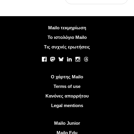
Περισσότερες πληροφορίες
Mailo τεκμηρίωση
Το ιστολόγιο Mailo
Τις συχνές ερωτήσεις
Κοινωνικά δίκτυα
Facebook
Mastodon
Bluesky
LinkedIn
Instagram
Threads
Χρήσιμοι σύνδεσμοι
Ο χάρτης Mailo
Terms of use
Κανόνες απορρήτου
Legal mentions
Ανακαλύψτε Mailo
Mailo Junior
Mailo Edu