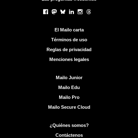
Redes sociales
Facebook
Mastodon
Bluesky
LinkedIn
Instagram
Threads
Enlaces útiles
El Mailo carta
Términos de uso
Reglas de privacidad
Menciones legales
Descubrir Mailo
Mailo Junior
Mailo Edu
Mailo Pro
Mailo Secure Cloud
Más información sobre Mailo
¿Quiénes somos?
Contáctenos