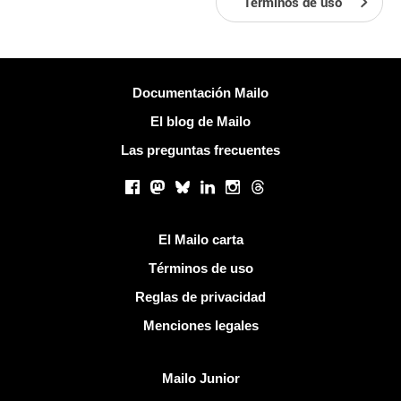
Términos de uso
Más información
Documentación Mailo
El blog de Mailo
Las preguntas frecuentes
Redes sociales
Facebook
Mastodon
Bluesky
LinkedIn
Instagram
Threads
Enlaces útiles
El Mailo carta
Términos de uso
Reglas de privacidad
Menciones legales
Descubrir Mailo
Mailo Junior