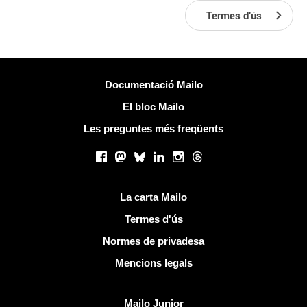
Termes d'ús
Més informació
Documentació Mailo
El bloc Mailo
Les preguntes més freqüents
Xarxes socials
Facebook
Mastodon
Bluesky
LinkedIn
Instagram
Threads
Links útils
La carta Mailo
Termes d'ús
Normes de privadesa
Mencions legals
Descobreix Mailo
Mailo Junior