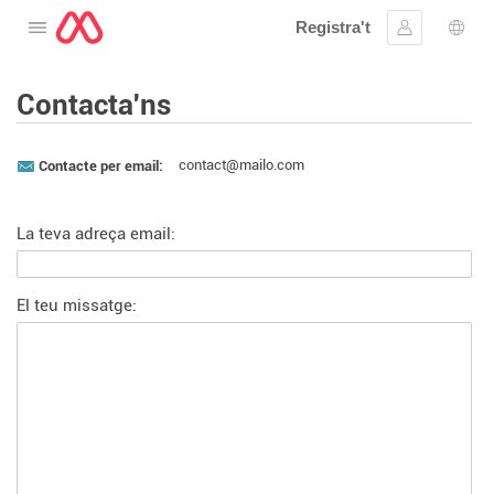
Registra't
Obre el menú
Inicia la se
Sele
Contacta'ns
contact@mailo.com
Contacte per email:
La teva adreça email:
El teu missatge: