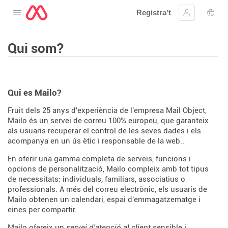
Registra't
Obre el menú
Inicia la se
Sele
Qui som?
Qui es Mailo?
Fruit dels 25 anys d'experiència de l'empresa Mail Object,
Mailo és un servei de correu 100% europeu, que garanteix
als usuaris recuperar el control de les seves dades i els
acompanya en un ús ètic i responsable de la web..
En oferir una gamma completa de serveis, funcions i
opcions de personalització, Mailo compleix amb tot tipus
de necessitats: individuals, familiars, associatius o
professionals. A més del correu electrònic, els usuaris de
Mailo obtenen un calendari, espai d'emmagatzematge i
eines per compartir.
Mailo ofereix un
servei d'atenció al client
sensible i