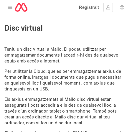
Registra't
Obre el menú
Inicia la se
Sele
Disc virtual
Teniu un disc virtual a Mailo. El podeu utilitzar per
emmagatzemar documents i accedir-hi des de qualsevol
equip amb accés a Internet.
Per utilitzar la Cloud, que es per emmagatzemar arxius de
forma online, imatges i documents que puguis necessitar
en qualsevol lloc i qualsevol moment , com arxius que
tinguessis en un USB.
Els arxius emmagatzemats al Mailo disc virtual estan
assegurats i pots accedir a ells des de qualsevol lloc, a
través d'un ordinador, tablet o smartphone. També pots
crear un accés directe al Mailo disc dur virtual al teu
ordinador, com si fos un disc dur local.