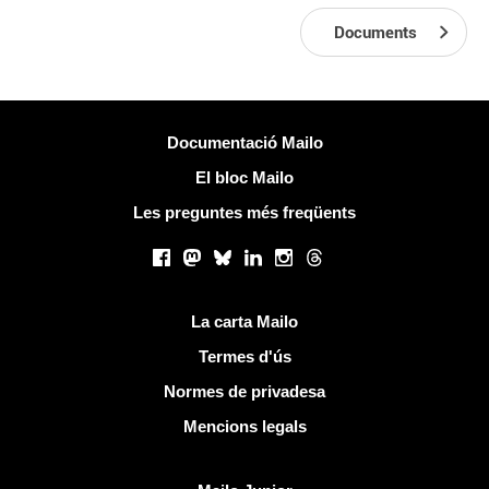
Documents
Més informació
Documentació Mailo
El bloc Mailo
Les preguntes més freqüents
Xarxes socials
Facebook
Mastodon
Bluesky
LinkedIn
Instagram
Threads
Links útils
La carta Mailo
Termes d'ús
Normes de privadesa
Mencions legals
Descobreix Mailo