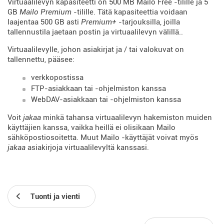
Virtuaalilevyn kapasiteetti on 500 MB Mailo Free -tilille ja 5
GB
Mailo Premium
-tilille. Tätä kapasiteettia voidaan
laajentaa 500 GB asti
Premium+
-tarjouksilla, joilla
tallennustila jaetaan postin ja virtuaalilevyn välillä..
Virtuaalilevylle, johon asiakirjat ja / tai valokuvat on
tallennettu, pääsee:
verkkopostissa
FTP-asiakkaan tai -ohjelmiston kanssa
WebDAV-asiakkaan tai -ohjelmiston kanssa
Voit
jakaa
minkä tahansa virtuaalilevyn hakemiston muiden
käyttäjien kanssa, vaikka heillä ei olisikaan Mailo
sähköpostiosoitetta. Muut Mailo -käyttäjät voivat myös
jakaa
asiakirjoja virtuaalilevyltä kanssasi.
Tuonti ja vienti