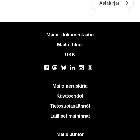
Asiakirjat
Lisää tietoa
Mailo -dokumentaatio
Mailo -blogi
UKK
Sosiaaliset verkostot
Facebook
Mastodon
Bluesky
LinkedIn
Instagram
Threads
Hyödyllisiä linkkejä
Mailo peruskirja
Käyttöehdot
Tietosuojasäännöt
Lailliset maininnat
Löydä Mailo
Mailo Junior