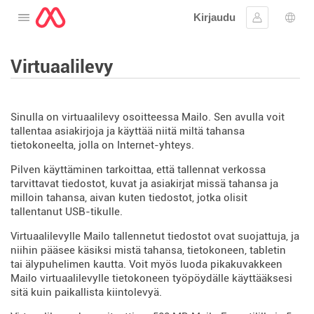
Kirjaudu
Avaa valikko
Kirjaudu si
Kiele
Virtuaalilevy
Sinulla on virtuaalilevy osoitteessa Mailo. Sen avulla voit
tallentaa asiakirjoja ja käyttää niitä miltä tahansa
tietokoneelta, jolla on Internet-yhteys.
Pilven käyttäminen tarkoittaa, että tallennat verkossa
tarvittavat tiedostot, kuvat ja asiakirjat missä tahansa ja
milloin tahansa, aivan kuten tiedostot, jotka olisit
tallentanut USB-tikulle.
Virtuaalilevylle Mailo tallennetut tiedostot ovat suojattuja, ja
niihin pääsee käsiksi mistä tahansa, tietokoneen, tabletin
tai älypuhelimen kautta. Voit myös luoda pikakuvakkeen
Mailo virtuaalilevylle tietokoneen työpöydälle käyttääksesi
sitä kuin paikallista kiintolevyä.