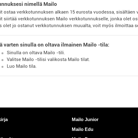
unnuksesi nimellä Mailo
it ostaa verkkotunnuksen alkaen 15 eurosta vuodessa, sisältäen v
it siirtää verkkotunnuksen Mailo verkkotunnukselle, jonka olet o
s olet jo ostanut verkkotunnuksen muualta, voit myös ilmoittaa s
ä varten sinulla on oltava ilmainen Mailo -tila:
Sinulla on oltava Mailo -tili.
Valitse Mailo -tilisi valikosta Mailo tilat.
Luo Mailo tila.
inkkejä
Löydä Mailo
irja
Mailo Junior
Mailo Edu