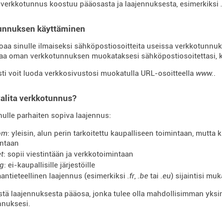
verkkotunnus koostuu pääosasta ja laajennuksesta, esimerkiksi
unnuksen käyttäminen
joaa sinulle ilmaiseksi sähköpostiosoitteita useissa verkkotunnuk
aa oman verkkotunnuksen muokataksesi sähköpostiosoitettasi, 
ti voit luoda verkkosivustosi muokatulla URL-osoitteella
www.
.
alita verkkotunnus?
inulle parhaiten sopiva laajennus:
om
: yleisin, alun perin tarkoitettu kaupalliseen toimintaan, mutta
intaan
et
: sopii viestintään ja verkkotoimintaan
rg
: ei-kaupallisille järjestöille
antieteellinen laajennus (esimerkiksi
.fr
,
.be
tai
.eu
) sijaintisi mu
ästä laajennuksesta pääosa, jonka tulee olla mahdollisimman yks
nnuksesi.