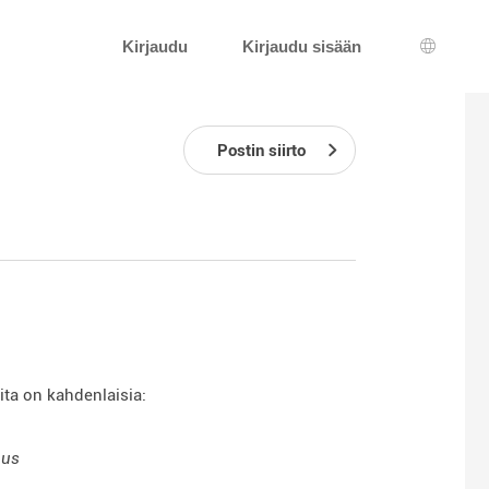
Kirjaudu
Kirjaudu sisään
Kielen v
Postin siirto
ita on kahdenlaisia:
nus