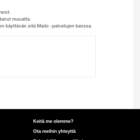
erot.
stanut muualta.
en käyttävän sitä Mailo -palvelujen kanssa.
Lisätietoja aiheesta Mailo
Keitä me olemme?
Ota meihin yhteyttä