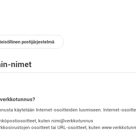
eisöllinen postijärjestelmä
in-nimet
 verkkotunnus?
nusta käytetään Internet-osoitteiden luomiseen. Internet-osoitte
hköpostiosoitteet, kuten
nimi@verkkotunnus
rkkosivustojen osoitteet tai URL-osoitteet, kuten
www.verkkotun