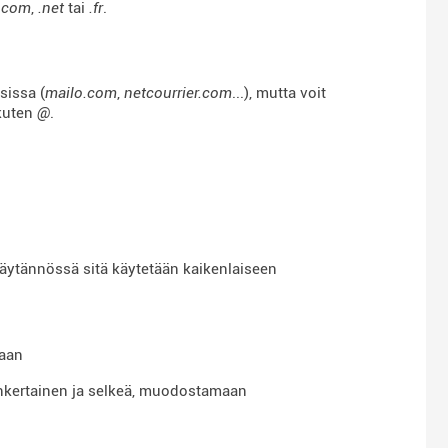
.com
,
.net
tai
.fr
.
sissa (
mailo.com
,
netcourrier.com
...), mutta voit
kuten
@
.
 käytännössä sitä käytetään kaikenlaiseen
kaan
inkertainen ja selkeä, muodostamaan