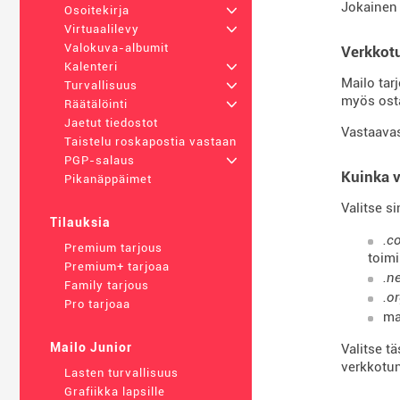
Jokainen 
Osoitekirja
+
Virtuaalilevy
+
Valokuva-albumit
Verkkot
Kalenteri
+
Mailo tar
Turvallisuus
+
myös ost
Räätälöinti
+
Jaetut tiedostot
Vastaavas
Taistelu roskapostia vastaan
PGP-salaus
+
Kuinka v
Pikanäppäimet
Valitse s
Tilauksia
.c
Premium tarjous
toim
Premium+ tarjoaa
.n
Family tarjous
.o
Pro tarjoaa
ma
Mailo Junior
Valitse t
verkkotu
Lasten turvallisuus
Grafiikka lapsille