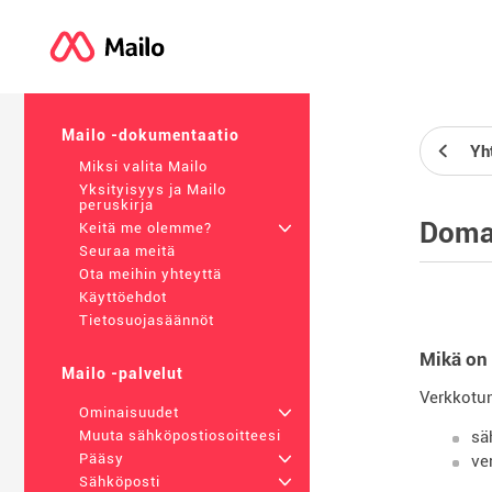
Mailo -dokumentaatio
Yht
Miksi valita Mailo
Yksityisyys ja Mailo
peruskirja
Doma
Keitä me olemme?
+
Seuraa meitä
Ota meihin yhteyttä
Käyttöehdot
Tietosuojasäännöt
Mikä on
Mailo -palvelut
Verkkotun
Ominaisuudet
+
sä
Muuta sähköpostiosoitteesi
Pääsy
+
ve
Sähköposti
+