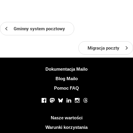
Gminny system pocztowy
Migracja poczty
Więcej informacji
Dokumentacja Mailo
Blog Mailo
Pomoc FAQ
Portale społecznościowe
Facebook
Mastodon
Bluesky
LinkedIn
Instagram
Threads
Przydatne linki
Nasze wartości
Warunki korzystania