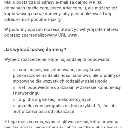
Mailo dostarcza ci adresy e-mail za darmo w kilku
domenach (
mailo.com
,
netcourrier.com
...), ale możesz też
kupić własną nazwę domeny, aby personalizować twój
adres e-mail, podobnie jak
@
.
W podobny sposób możesz utworzyć witrynę internetowa
poprzez spersonalizowany URL
www.
.
Jak wybrać nazwę domeny?
Wybierz rozszerzenie, które najbardziej Ci odpowiada:
.com
: najczęściej stosowane, początkowo
przeznaczone na działalność handlową, ale w praktyce
stosowane dla wszystkich rodzajów działalności
.net
: odpowiednie do działań w zakresie komunikacji
i networkingu
.org
: dla organizacji niekomercyjnych
przedłużenie geograficzne (na przykład
.fr
,
.be
lub
.eu
) w zależności od lokalizacji
Z tego rozszerzenia, wybierz główną część, która powinna
być tak prosta i jednoznaczna, jak to możliwe, aby utworzyć