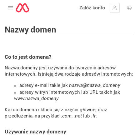
Załóż konto
Otwórz menu
Zaloguj się
Wybó
Nazwy domen
Co to jest domena?
Nazwa domeny jest używana do tworzenia adresów
internetowych. Istnieją dwa rodzaje adresów internetowych:
adresy e-mail takie jak
nazwa@nazwa_domeny
adresy witryn internetowych lub URL takich jak
www.nazwa_domeny
Każda domena składa się z części głównej oraz
przedłużenia, na przykład
.com
,
.net
lub
.fr
.
Używanie nazwy domeny