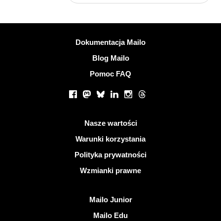
Więcej informacji
Dokumentacja Mailo
Blog Mailo
Pomoc FAQ
Portale społecznościowe
Facebook
Mastodon
Bluesky
LinkedIn
Instagram
Threads
Przydatne linki
Nasze wartości
Warunki korzystania
Polityka prywatności
Wzmianki prawne
Odkryj Mailo
Mailo Junior
Mailo Edu