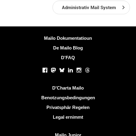
Administrativ Mail System
Méi Informatiounen
Mailo Dokumentatioun
De Mailo Blog
D'FAQ
Sozialen Netzwierker
Facebook
Mastodon
Bluesky
LinkedIn
Instagram
Threads
Nëtzlech Linken
D'Charta Mailo
Benotzungsbedingungen
Privatsphär Regelen
Legal ernimmt
Entdeckt Mailo
Mailo Junior