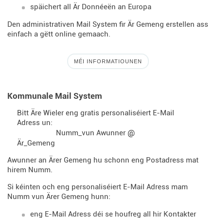
späichert all Är Donnéeën an Europa
Den administrativen Mail System fir Är Gemeng erstellen ass
einfach a gëtt online gemaach.
MÉI INFORMATIOUNEN
Kommunale Mail System
Bitt Äre Wieler eng gratis personaliséiert E-Mail
Adress un:
@
Numm_vun Awunner
Är_Gemeng
Awunner an Ärer Gemeng hu schonn eng Postadress mat
hirem Numm.
Si kéinten och eng personaliséiert E-Mail Adress mam
Numm vun Ärer Gemeng hunn:
eng E-Mail Adress déi se houfreg all hir Kontakter