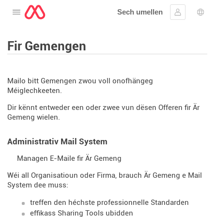
Sech umellen
Oppen de Menü
Umellen
Spro
Fir Gemengen
Mailo bitt Gemengen zwou voll onofhängeg
Méiglechkeeten.
Dir kënnt entweder een oder zwee vun dësen Offeren fir Är
Gemeng wielen.
Administrativ Mail System
Managen E-Maile fir Är Gemeng
Wéi all Organisatioun oder Firma, brauch Är Gemeng e Mail
System dee muss:
treffen den héchste professionnelle Standarden
effikass Sharing Tools ubidden