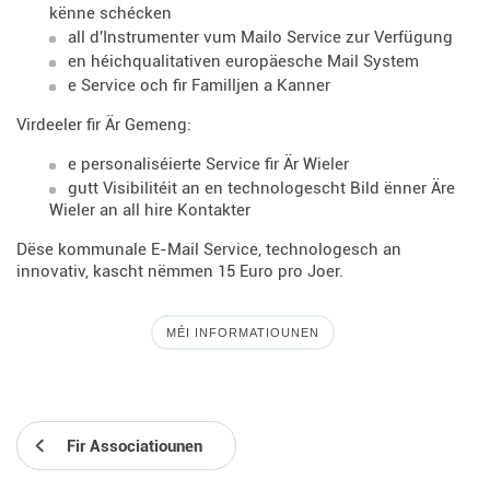
kënne schécken
all d'Instrumenter vum Mailo Service zur Verfügung
en héichqualitativen europäesche Mail System
e Service och fir Familljen a Kanner
Virdeeler fir Är Gemeng:
e personaliséierte Service fir Är Wieler
gutt Visibilitéit an en technologescht Bild ënner Äre
Wieler an all hire Kontakter
Dëse kommunale E-Mail Service, technologesch an
innovativ, kascht nëmmen 15 Euro pro Joer.
MÉI INFORMATIOUNEN
Fir Associatiounen