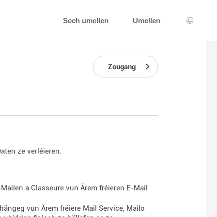
Sech umellen
Umellen
Sprooc
Zougang
aten ze verléieren.
Mailen a Classeure vun Ärem fréieren E-Mail
hängeg vun Ärem fréiere Mail Service, Mailo