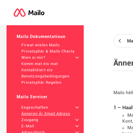
Mailo Dokumentatioun
Ma
Firwat wielen Mailo
Privatsphär & Mailo Charta
Wien si mir?
+
Änner
Komm mat éis mat
Kontaktéiert eis
Benotzungsbedingungen
Privatsphär Regelen
Mailo hël
Mailo Servicer
1 – Haal
Eegeschaften
+
Änneren Är Email Adress
Ma
Zougang
+
Kont,
E-Mail
+
Ma
Adressbuch
+