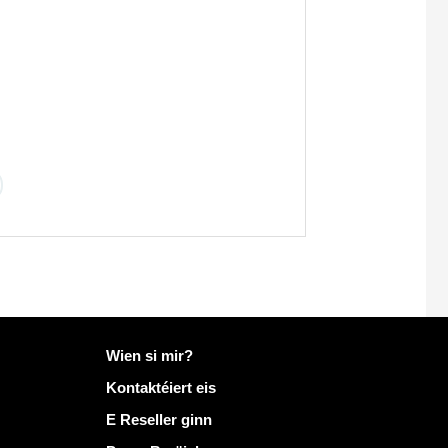
Méi Info op Mailo
Wien si mir?
Kontaktéiert eis
E Reseller ginn