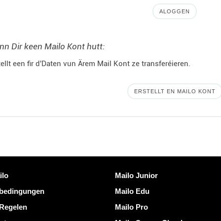
ALOGGEN
n Dir keen Mailo Kont hutt:
tellt een fir d'Daten vun Ärem Mail Kont ze transferéieren.
ERSTELLT EN MAILO KONT
nken
Entdeckt Mailo
ilo
Mailo Junior
bedingungen
Mailo Edu
 Regelen
Mailo Pro