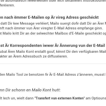
se automatesch iwwerweisen oder Iech detailléiert Instruktiounen 
feréieren.
en nach ëmmer E-Mailen op Är vireg Adress geschéckt
r datt Dir kee Message verléiert, Mailo suergt dofir datt Dir an Ärer 
nft nach ëmmer vun Ärer viregter E-Mail Adress empfange ginn.
t Mailo kritt Dir an der selwechter Mailbox d'E-Maile geschéckt op
sst Är Korrespondenten iwwer Är Ännerung vun der E-Mai
ubal Ären Mailo Kont erstallt gouf, kënnt Dir den verfügbaren Mail
kter an Ärem Adressbuch ze diffuséieren.
 den Mailo Tool ze benotzen fir Är E-Mail Adress z'änneren, musst
n Dir schonn en Mailo Kont hutt:
lt Iech un, wielt dann "
Transfert vun externen Konten
" am Optiou