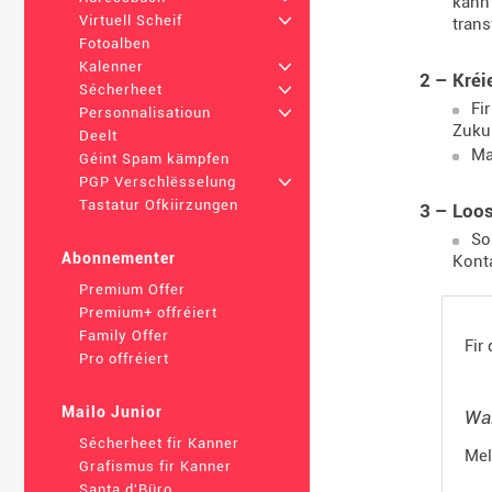
kann 
Virtuell Scheif
+
trans
Fotoalben
Kalenner
+
2 – Kréi
Sécherheet
+
Fi
Personnalisatioun
+
Zuku
Deelt
Ma
Géint Spam kämpfen
PGP Verschlësselung
+
Tastatur Ofkiirzungen
3 – Loo
So
Abonnementer
Konta
Premium Offer
Premium+ offréiert
Family Offer
Fir
Pro offréiert
Mailo Junior
Wan
Sécherheet fir Kanner
Mel
Grafismus fir Kanner
Santa d'Büro