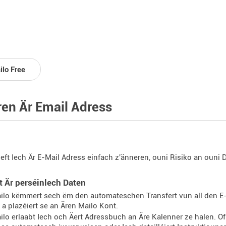
ilo Free
en Är Email Adress
left Iech Är E-Mail Adress einfach z'änneren, ouni Risiko an ouni D
t Är perséinlech Daten
ilo këmmert sech ëm den automateschen Transfert vun all den E-
 a plazéiert se an Ären Mailo Kont.
ilo erlaabt Iech och Äert Adressbuch an Äre Kalenner ze halen. Of