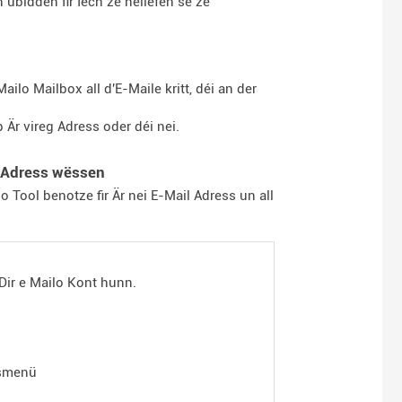
ubidden fir Iech ze hëllefen se ze
Mailo Mailbox all d'E-Maile kritt, déi an der
 Är vireg Adress oder déi nei.
l Adress wëssen
o Tool benotze fir Är nei E-Mail Adress un all
 Dir e Mailo Kont hunn.
nsmenü