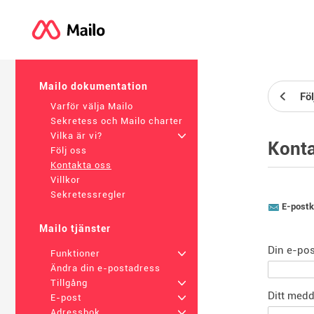
Mailo dokumentation
Föl
Varför välja Mailo
Sekretess och Mailo charter
Vilka är vi?
+
Konta
Följ oss
Kontakta oss
Villkor
Sekretessregler
E-postk
Mailo tjänster
Din e-pos
Funktioner
+
Ändra din e-postadress
Tillgång
+
Ditt medd
E-post
+
Adressbok
+