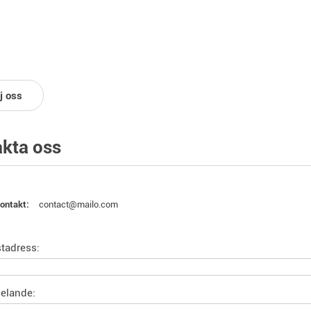
j oss
kta oss
contact@mailo.com
ontakt:
tadress:
elande: