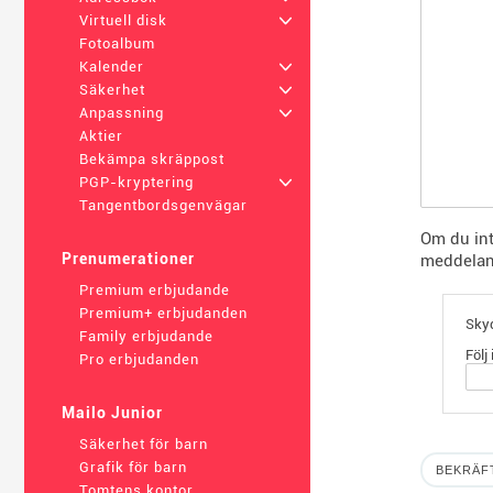
Virtuell disk
+
Fotoalbum
Kalender
+
Säkerhet
+
Anpassning
+
Aktier
Bekämpa skräppost
PGP-kryptering
+
Tangentbordsgenvägar
Om du int
Prenumerationer
meddelan
Premium erbjudande
Premium+ erbjudanden
Skyd
Family erbjudande
Följ
Pro erbjudanden
Mailo Junior
Säkerhet för barn
Grafik för barn
Tomtens kontor