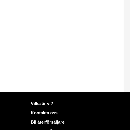
Mer information på Mailo
Vilka är vi?
Kontakta oss
Bli återförsäljare