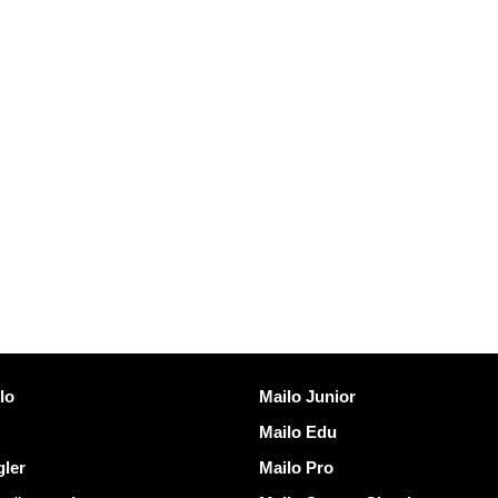
länkar
Upptäck Mailo
lo
Mailo Junior
Mailo Edu
gler
Mailo Pro