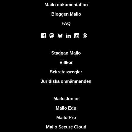
Mer information
Mailo dokumentation
Bloggen Mailo
FAQ
Sociala nätverk
Facebook
Mastodon
Bluesky
LinkedIn
Instagram
Threads
Användbara länkar
Stadgan Mailo
Villkor
Sekretessregler
Juridiska omnämnanden
Upptäck Mailo
Mailo Junior
Mailo Edu
Mailo Pro
Mailo Secure Cloud