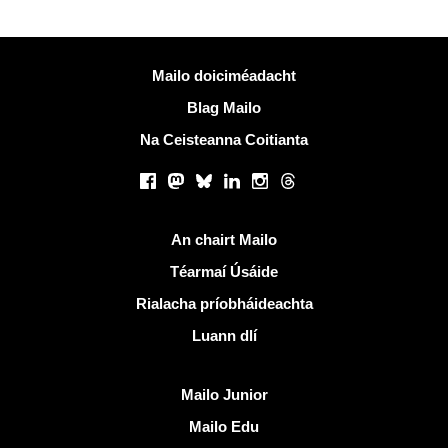
Tuilleadh eolais
Mailo doiciméadacht
Blag Mailo
Na Ceisteanna Coitianta
Líonraí sóisialta
Facebook
Mastodon
Bluesky
LinkedIn
Instagram
Threads
Naisc úsáideacha
An chairt Mailo
Téarmaí Úsáide
Rialacha príobháideachta
Luann dlí
Faigh amach Mailo
Mailo Junior
Mailo Edu