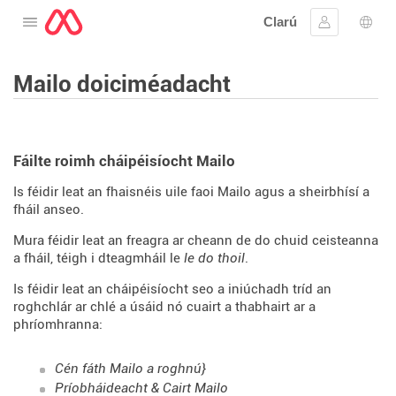
Clarú
Oscail an roghchlár
Sínigh iste
Rogh
Mailo doiciméadacht
Fáilte roimh cháipéisíocht Mailo
Is féidir leat an fhaisnéis uile faoi Mailo agus a sheirbhísí a
fháil anseo.
Mura féidir leat an freagra ar cheann de do chuid ceisteanna
a fháil, téigh i dteagmháil le
le do thoil
.
Is féidir leat an cháipéisíocht seo a iniúchadh tríd an
roghchlár ar chlé a úsáid nó cuairt a thabhairt ar a
phríomhranna:
Cén fáth Mailo a roghnú}
Príobháideacht & Cairt Mailo