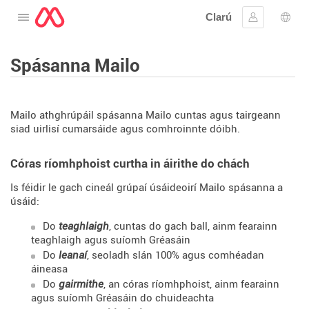
Clarú
Oscail an roghchlár
Sínigh iste
Rogh
Spásanna Mailo
Mailo athghrúpáil spásanna Mailo cuntas agus tairgeann
siad uirlisí cumarsáide agus comhroinnte dóibh.
Córas ríomhphoist curtha in áirithe do chách
Is féidir le gach cineál grúpaí úsáideoirí Mailo spásanna a
úsáid:
Do
teaghlaigh
, cuntas do gach ball, ainm fearainn
teaghlaigh agus suíomh Gréasáin
Do
leanaí
, seoladh slán 100% agus comhéadan
áineasa
Do
gairmithe
, an córas ríomhphoist, ainm fearainn
agus suíomh Gréasáin do chuideachta