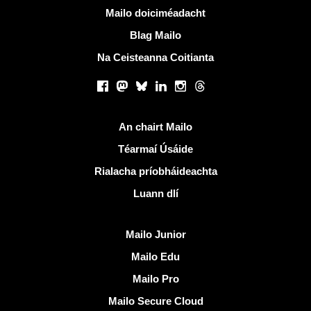
Tuilleadh eolais
Mailo doiciméadacht
Blag Mailo
Na Ceisteanna Coitianta
Líonraí sóisialta
Facebook
Mastodon
Bluesky
LinkedIn
Instagram
Threads
Naisc úsáideacha
An chairt Mailo
Téarmaí Úsáide
Rialacha príobháideachta
Luann dlí
Faigh amach Mailo
Mailo Junior
Mailo Edu
Mailo Pro
Mailo Secure Cloud