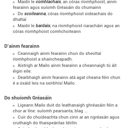
Maidir le
comhlachais
, an córas ríomhphoist, ainm
fearainn agus suíomh Gréasáin do chumainn
Do
scoileanna
, córas ríomhphoist oideachais do
dhaltaí
Maidir le
bardais
, na ríomhphoist riaracháin agus an
córas ríomhphoist comhchoiteann
D’ainm fearainn
Ceannaigh ainm fearainn chun do sheoltaí
ríomhphoist a shaincheapadh.
Aistrigh ar Mailo ainm fearainn a cheannaigh tú áit
éigin eile.
Dearbhaigh ainm fearainn atá agat cheana féin chun
é a úsáid leis na seirbhísí Mailo.
Do shuíomh Gréasáin
Ligeann Mailo duit do leathanaigh ghréasáin féin a
chur ar líne: suíomh pearsanta, blag ...
Cuir do chuideachta chun cinn ar an ngréasán agus
cruthaigh do thaispeántas Idirlín.