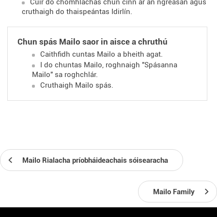
Cuir do chomhlachas chun cinn ar an ngréasán agus
cruthaigh do thaispeántas Idirlín.
Chun spás Mailo saor in aisce a chruthú
Caithfidh cuntas Mailo a bheith agat.
I do chuntas Mailo, roghnaigh "Spásanna
Mailo" sa roghchlár.
Cruthaigh Mailo spás.
Mailo Rialacha príobháideachais sóisearacha
Mailo Family