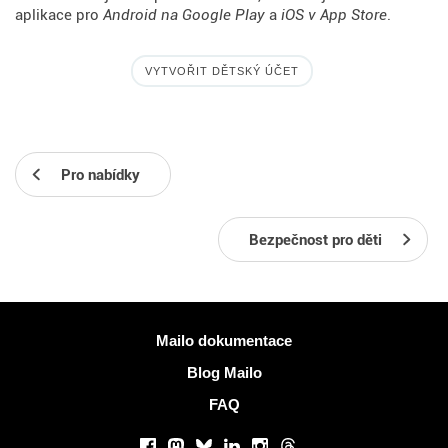
aplikace pro
Android na Google Play
a
iOS v App Store
.
VYTVOŘIT DĚTSKÝ ÚČET
Pro nabídky
Bezpečnost pro děti
Více informací
Mailo dokumentace
Blog Mailo
FAQ
Sociální sítě
Facebook
Mastodon
Bluesky
LinkedIn
Instagram
Threads