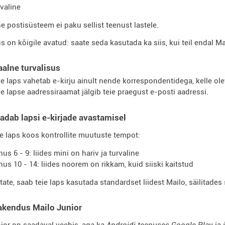
rvaline
e ​​postisüsteem ei paku sellist teenust lastele.
s on kõigile avatud: saate seda kasutada ka siis, kui teil endal Ma
alne turvalisus
ie laps vahetab e-kirju ainult nende korrespondentidega, kelle ol
ie lapse aadressiraamat jälgib teie praegust e-posti aadressi.
adab lapsi e-kirjade avastamisel
eie laps koos kontrollite muutuste tempot:
nus 6 - 9: liides mini on hariv ja turvaline
nus 10 - 14: liides noorem on rikkam, kuid siiski kaitstud
tate, saab teie laps kasutada standardset liidest Mailo, säilitades
akendus Mailo Junior
ior on saadaval veebis, aga ka
Androidi teenuses Google Play
ja