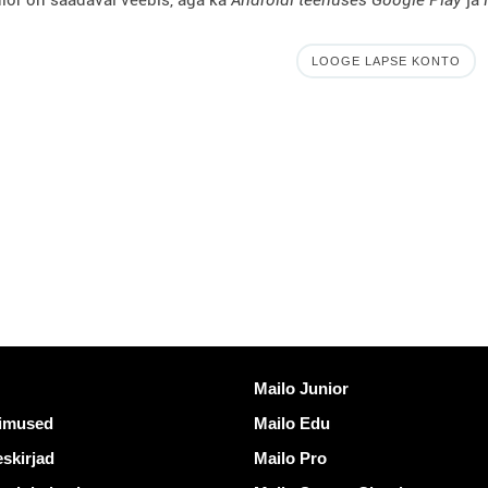
LOOGE LAPSE KONTO
ngid
Avastama Mailo
Mailo Junior
gimused
Mailo Edu
skirjad
Mailo Pro