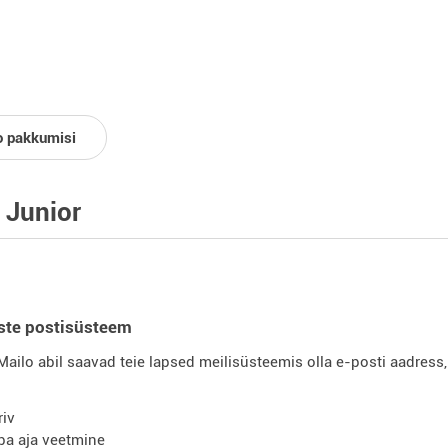
o pakkumisi
 Junior
ste postisüsteem
ailo abil saavad teie lapsed meilisüsteemis olla e-posti aadress
riv
ba aja veetmine