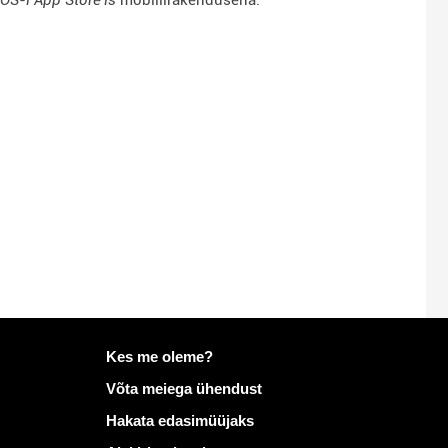
Lisateave saidil Mailo
Kes me oleme?
Võta meiega ühendust
Hakata edasimüüjaks