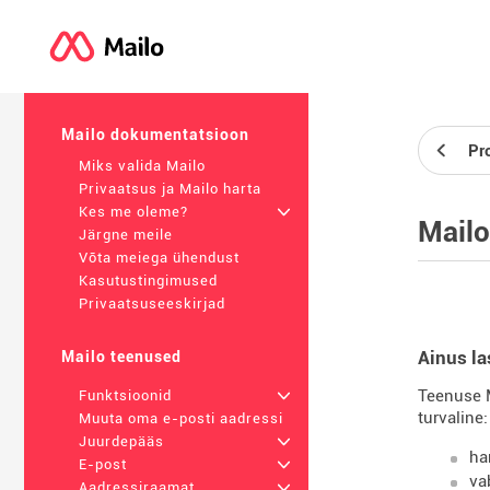
Mailo dokumentatsioon
Pr
Miks valida Mailo
Privaatsus ja Mailo harta
Kes me oleme?
+
Mailo
Järgne meile
Võta meiega ühendust
Kasutustingimused
Privaatsuseeskirjad
Ainus la
Mailo teenused
Teenuse M
Funktsioonid
+
turvaline:
Muuta oma e-posti aadressi
Juurdepääs
+
ha
E-post
+
va
Aadressiraamat
+