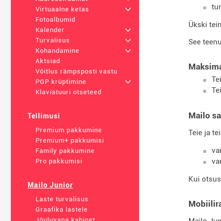
tu
Virtuaalne ketas
+
Fotoalbumid
Ükski tein
Kalender
+
Turvalisus
+
See teenu
Kohandamine
+
Aktsiad
Maksima
Võitlus rämpsposti vastu
Te
PGP krüptimine
+
Te
Klaviatuuri otseteed
Mailo sa
Tellimusi
Premium pakkumine
Teie ja t
Premium+ pakkumisi
va
Family pakkumine
va
Pro pakkumisi
Kui otsus
Mailo Junior
Laste turvalisus
Mobiilir
Graafika lastele
Jõuluvana kabinet
Mailo Jun