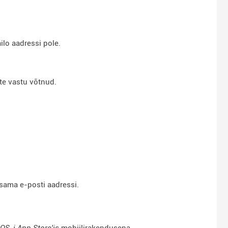
ilo aadressi pole.
ete vastu võtnud.
 sama e-posti aadressi.
iOS-i App Store'is
mobiilirakendusena.