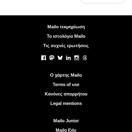
Περισσότερες πληροφορίες
Mailo τεκμηρίωση
Το ιστολόγιο Mailo
Τις συχνές ερωτήσεις
Κοινωνικά δίκτυα
Facebook
Mastodon
Bluesky
LinkedIn
Instagram
Threads
Χρήσιμοι σύνδεσμοι
Ο χάρτης Mailo
Terms of use
Κανόνες απορρήτου
Legal mentions
Ανακαλύψτε Mailo
Mailo Junior
Mailo Edu