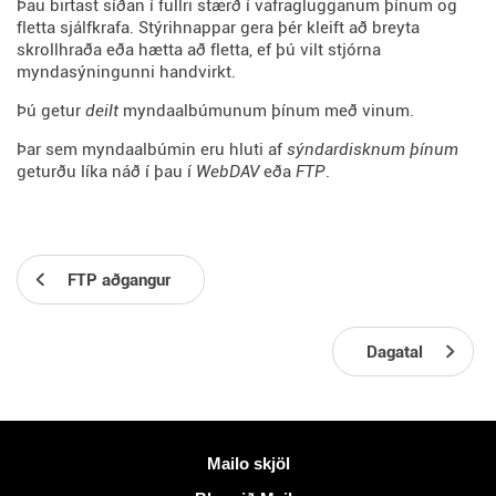
Þau birtast síðan í fullri stærð í vafraglugganum þínum og
fletta sjálfkrafa. Stýrihnappar gera þér kleift að breyta
skrollhraða eða hætta að fletta, ef þú vilt stjórna
myndasýningunni handvirkt.
Þú getur
deilt
myndaalbúmunum þínum með vinum.
Þar sem myndaalbúmin eru hluti af
sýndardisknum þínum
geturðu líka náð í þau í
WebDAV
eða
FTP
.
FTP aðgangur
Dagatal
Meiri upplýsingar
Mailo skjöl