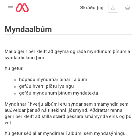
Skráðu þig
Opna valmyndina
Skráðu þig 
Tung
Myndaalbúm
Mailo gerir þér kleift að geyma og raða myndunum þínum á
sýndardiskinn þinn.
Þú getur:
hópaðu myndirnar þínar í albúm
gefðu hverri plötu lýsingu
gefðu myndunum þínum myndatexta
Myndirnar í hverju albúmi eru sýndar sem smámyndir, sem
auðveldar þér að ná tiltekinni ljósmynd. Aðdráttar renna
gerir þér kleift að stilla stærð þessara smámynda eins og þú
vilt.
Þú getur séð allar myndirnar í albúmi sem myndasýningu.