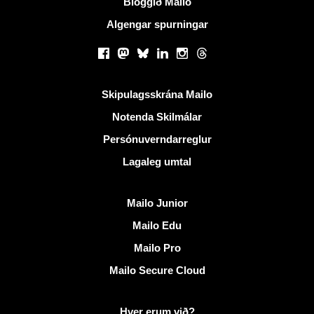
Bloggið Mailo
Algengar spurningar
Samfélagsmiðlar
Facebook
Mastodon
Bluesky
LinkedIn
Instagram
Threads
Gagnlegir krækjur
Skipulagsskrána Mailo
Notenda Skilmálar
Persónuverndarreglur
Lagaleg umtal
Uppgötva Mailo
Mailo Junior
Mailo Edu
Mailo Pro
Mailo Secure Cloud
Frekari upplýsingar á Mailo
Hver erum við?