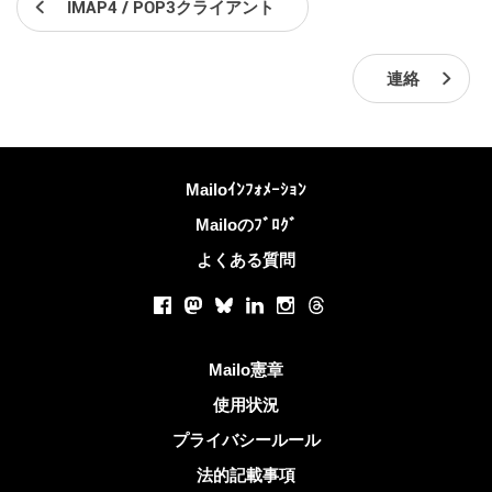
IMAP4 / POP3クライアント
連絡
詳しくは
Mailoｲﾝﾌｫﾒｰｼｮﾝ
Mailoのﾌﾞﾛｸﾞ
よくある質問
ソーシャルネットワーク
Facebook
Mastodon
Bluesky
LinkedIn
Instagram
Threads
役立つリンク
Mailo憲章
使用状況
プライバシールール
法的記載事項