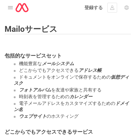
登録する
メニューを開く
ｻｲﾝｲﾝする
言語
Mailoサービス
包括的なサービスセット
機能豊富な
メールシステム
どこからでもアクセスできる
アドレス帳
ドキュメントをオンラインで保存するための
仮想ディ
スク
フォトアルバム
を友達や家族と共有する
時刻表を管理するための
カレンダー
電子メールアドレスをカスタマイズするための
ドメイ
ン名
ウェブサイト
のホスティング
どこからでもアクセスできるサービス