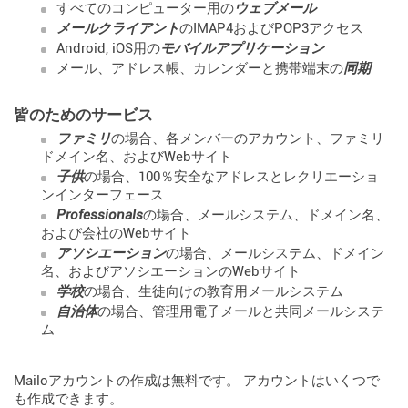
すべてのコンピューター用の
ウェブメール
メールクライアント
のIMAP4およびPOP3アクセス
Android, iOS用の
モバイルアプリケーション
メール、アドレス帳、カレンダーと携帯端末の
同期
皆のためのサービス
ファミリ
の場合、各メンバーのアカウント、ファミリ
ドメイン名、およびWebサイト
子供
の場合、100％安全なアドレスとレクリエーショ
ンインターフェース
Professionals
の場合、メールシステム、ドメイン名、
および会社のWebサイト
アソシエーション
の場合、メールシステム、ドメイン
名、およびアソシエーションのWebサイト
学校
の場合、生徒向けの教育用メールシステム
自治体
の場合、管理用電子メールと共同メールシステ
ム
Mailoアカウントの作成は無料です。 アカウントはいくつで
も作成できます。